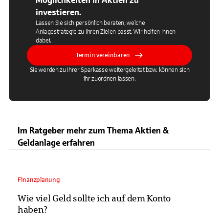
Möglichkeiten in Aktien zu
investieren.
Lassen Sie sich persönlich beraten, welche
Anlagestrategie zu Ihren Zielen passt. Wir helfen Ihnen
dabei.
Termin vereinbaren
Sie werden zu Ihrer Sparkasse weitergeleitet bzw. können sich
ihr zuordnen lassen.
Im Ratgeber mehr zum Thema Aktien &
Geldanlage erfahren
Finanzplanung
Wie viel Geld sollte ich auf dem Konto
haben?