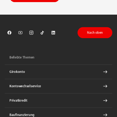
Nach oben
Sparkasse auf Facebook
Sparkasse auf Youtube
Sparkasse auf Instagram
Sparkasse auf TikTok
Sparkasse auf LinkedIn
Beliebte Themen
Girokonto
Kontowechselservice
Privatkredit
Baufinanzierung