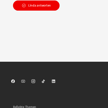
Linda antworten
Sparkasse auf Facebook
Sparkasse auf Youtube
Sparkasse auf Instagram
Sparkasse auf TikTok
Sparkasse auf LinkedIn
Beliebte Themen