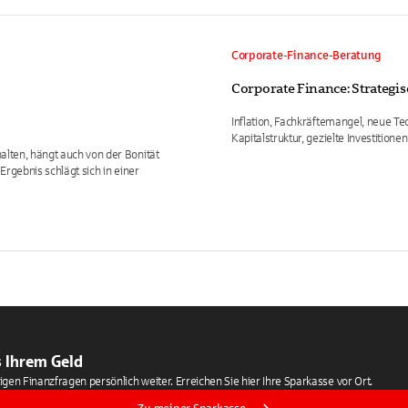
Corporate-Finance-Beratung
Corporate Finance: Strate
Inflation, Fachkräftemangel, neue T
Kapitalstruktur, gezielte Investition
alten, hängt auch von der Bonität
Ergebnis schlägt sich in einer
 Ihrem Geld
tigen Finanzfragen persönlich weiter. Erreichen Sie hier Ihre Sparkasse vor Ort.