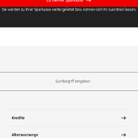
Zu meiner Sparkasse
Sie werden zu Ihrer Sparkasse weitergeleitet bzw. können sich ihr zuordnen lassen.
l-Tasten, um durch die Vorschläge zu navigieren und die Eingabetas
Kredite
Altersvorsorge