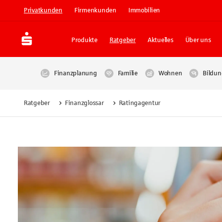
Privatkunden
Firmenkunden
Immobilien
Produkte
Ratgeber
Aktuelles
Über uns
Finanzplanung
Familie
Wohnen
Bildun
Ratgeber
Finanzglossar
Ratingagentur