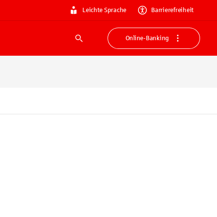
Leichte Sprache
Barrierefreiheit
Online-Banking
Suche