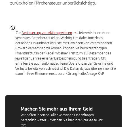
zurückholen (Kirchensteuer unberücksichtigt).
Zur
Besteuerung von Aktiengewinnen
bieten wir Ihnen einen
separaten Ratgeberartikel an. Wichtig: Um dabei innerhalb
derselben Einkunftsart Verluste mit Gewinnen von verschiedenen
Brokern verrechnen zu können, können Sie beim zuständigen
Finanzinstitut in der Regel mit einer Frist zum 15. Dezember des
jeweiligen Jahres eine Verlustbescheinigung beantragen. Oft
erhalten Sie auch automatisch eine Übersicht, in der Gewinne und
Verluste bereits verrechnet sind. Die Daten daraus übernehmen Sie
dann in ihrer Einkommensteuererklärung in die Anlage KAP.
Machen Sie mehr aus Ihrem Geld
Wir helfen Ihnen bei allen wichtigen Finanzfragen
persönlich weiter. Erreichen Sie hier Ihre Sparkasse vor
Ort.