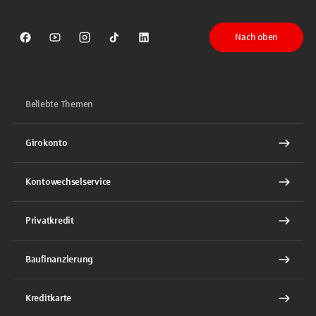
Nach oben
Sparkasse auf Facebook
Sparkasse auf Youtube
Sparkasse auf Instagram
Sparkasse auf TikTok
Sparkasse auf LinkedIn
Beliebte Themen
Girokonto
Kontowechselservice
Privatkredit
Baufinanzierung
Kreditkarte