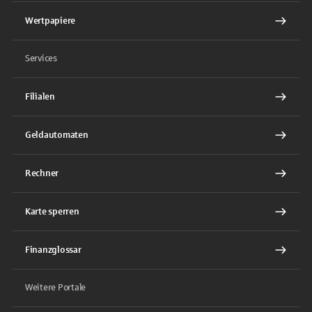
Wertpapiere
Services
Filialen
Geldautomaten
Rechner
Karte sperren
Finanzglossar
Weitere Portale