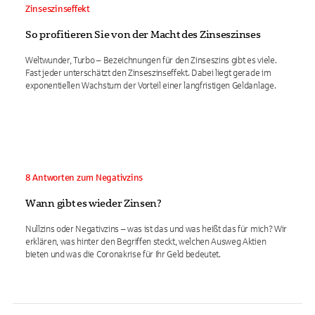
Zinseszinseffekt
So profitieren Sie von der Macht des Zinseszinses
Weltwunder, Turbo – Bezeichnungen für den Zinseszins gibt es viele.
Fast jeder unterschätzt den Zinseszinseffekt. Dabei liegt gerade im
exponentiellen Wachstum der Vorteil einer langfristigen Geldanlage.
8 Antworten zum Negativzins
Wann gibt es wieder Zinsen?
Nullzins oder Negativzins – was ist das und was heißt das für mich? Wir
erklären, was hinter den Begriffen steckt, welchen Ausweg Aktien
bieten und was die Coronakrise für Ihr Geld bedeutet.