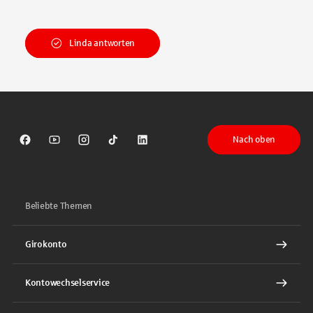
Linda antworten
Nach oben
Sparkasse auf Facebook
Sparkasse auf Youtube
Sparkasse auf Instagram
Sparkasse auf TikTok
Sparkasse auf LinkedIn
Beliebte Themen
Girokonto
Kontowechselservice