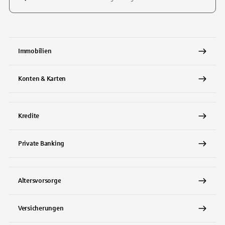
Tippen Sie, um nach Themen zu suchen. Verwenden Sie die Pfeil-T
Immobilien
Konten & Karten
Kredite
Private Banking
Altersvorsorge
Versicherungen