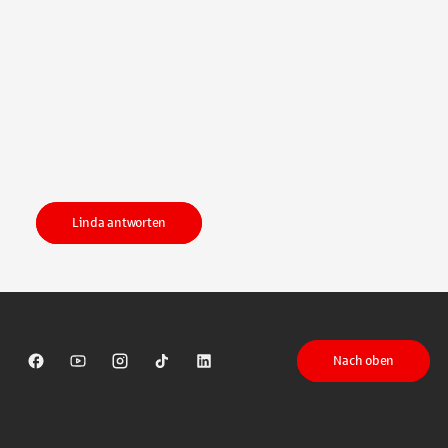
Linda antworten
Nach oben
Sparkasse auf Facebook
Sparkasse auf Youtube
Sparkasse auf Instagram
Sparkasse auf TikTok
Sparkasse auf LinkedIn