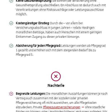
Keine Gesundheitsprüfung:
Sie können die Versicherung ohne
Gesundheitsprüfung abschließen. Ein Abschluss ist dadurch auch mit
Vorerkrankungen ohne Risikozuschläge oder Leistungsausschlüsse
möglich.
Kostengünstiger Einstieg:
Durch die – vor allem bei
Versicherungsabschluss in jungen Jahren – relativ niedrigen
monatlichen Beiträge, haben auch Menschen mit einem geringen
Einkommen Zugang zu dieser privaten Vorsorge.
Absicherung für jeden Pflegegrad:
Leistungen werden ab Pflegegrad
1 gezahlt und erhöhen sich mit dem steigenden Bedarf bis zu
Pflegegrad 5.
Nachteile
Begrenzte Leistungen:
Die monatlichen Auszahlungen können je nach
Vertrag auch zusammen mit der sozialen oder privaten
Pflegeversicherung oft nicht ausreichen, um alle Pflegekosten
abzudecken. Private
Pflegezusatzversicherungen
ohne staatliche
Förderung können unter Umständen höhere Leistungen anbieten. Wir