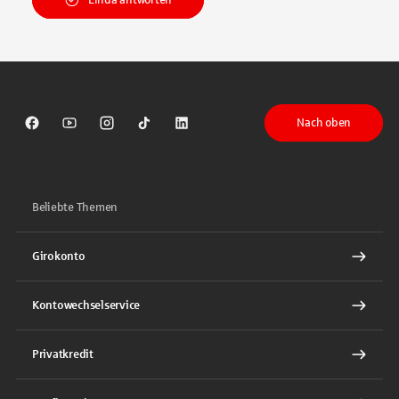
Nach oben
Sparkasse auf Facebook
Sparkasse auf Youtube
Sparkasse auf Instagram
Sparkasse auf TikTok
Sparkasse auf LinkedIn
Beliebte Themen
Girokonto
Kontowechselservice
Privatkredit