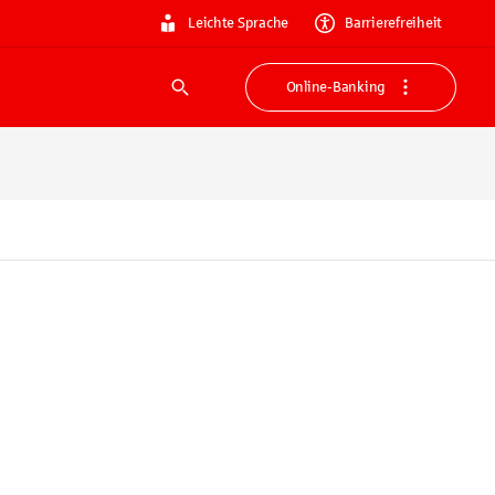
Leichte Sprache
Barrierefreiheit
Online-Banking
Suche