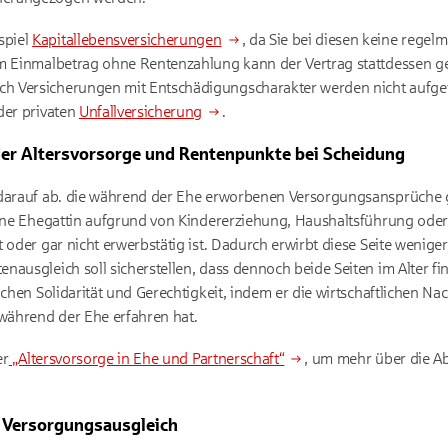
spiel
Kapitallebensversicherungen
, da Sie bei diesen keine rege
em Einmalbetrag ohne Rentenzahlung kann der Vertrag stattdessen g
uch Versicherungen mit Entschädigungscharakter werden nicht aufget
der privaten
Unfallversicherung
.
 der Altersvorsorge und Rentenpunkte bei Scheidung
 darauf ab. die während der Ehe erworbenen Versorgungsansprüche g
eine Ehegattin aufgrund von Kindererziehung, Haushaltsführung oder
 oder gar nicht erwerbstätig ist. Dadurch erwirbt diese Seite wenige
ausgleich soll sicherstellen, dass dennoch beide Seiten im Alter fina
chen Solidarität und Gerechtigkeit, indem er die wirtschaftlichen Nach
 während der Ehe erfahren hat.
er
„Altersvorsorge in Ehe und Partnerschaft“
, um mehr über die A
r Versorgungsausgleich