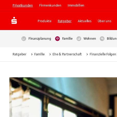
Privatkunden
Firmenkunden
Immobilien
Produkte
Ratgeber
Aktuelles
Über uns
Finanzplanung
Familie
Wohnen
Bildun
Ratgeber
Familie
Ehe & Partnerschaft
Finanzielle Folge