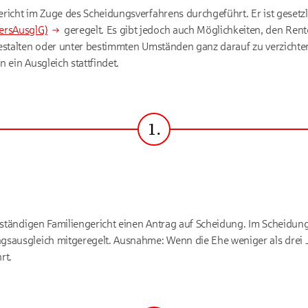
richt im Zuge des Scheidungsverfahrens durchgeführt. Er ist gesetzl
ersAusglG)
geregelt. Es gibt jedoch auch Möglichkeiten, den Rent
estalten oder unter bestimmten Umständen ganz darauf zu verzichte
 ein Ausgleich stattfindet.
1.
Schritt
zuständigen Familiengericht einen Antrag auf Scheidung. Im Scheidun
sausgleich mitgeregelt. Ausnahme: Wenn die Ehe weniger als drei J
rt.