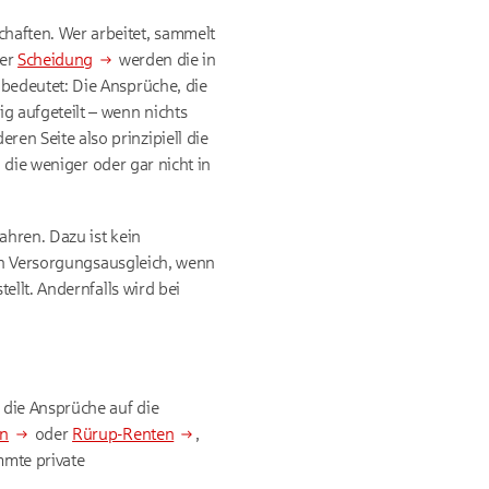
haften. Wer arbeitet, sammelt
ner
Scheidung
werden die in
 bedeutet: Die Ansprüche, die
 aufgeteilt – wenn nichts
en Seite also prinzipiell die
 die weniger oder gar nicht in
hren. Dazu ist kein
nen Versorgungsausgleich, wenn
llt. Andernfalls wird bei
die Ansprüche auf die
en
oder
Rürup-Renten
,
mmte private