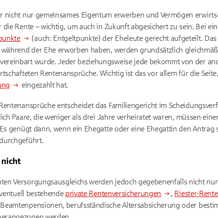
r nicht nur gemeinsames Eigentum erwerben und Vermögen erwirtsc
 die Rente – wichtig, um auch in Zukunft abgesichert zu sein. Bei ei
punkte
(auch: Entgeltpunkte) der Eheleute gerecht aufgeteilt. Das
n während der Ehe erworben haben, werden grundsätzlich gleichmäßig
vereinbart wurde. Jeder beziehungsweise jede bekommt von der ander
tschafteten Rentenansprüche. Wichtig ist das vor allem für die Seite,
ung
eingezahlt hat.
Rentenansprüche entscheidet das Familiengericht im Scheidungsverfa
lich Paare, die weniger als drei Jahre verheiratet waren, müssen ei
Es genügt dann, wenn ein Ehegatte oder eine Ehegattin den Antrag ste
durchgeführt.
 nicht
en Versorgungsausgleichs werden jedoch gegebenenfalls nicht nur 
 eventuell bestehende
private Rentenversicherungen
,
Riester-Rent
 Beamtenpensionen, berufsständische Altersabsicherung oder besti
herangezogen werden.