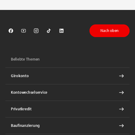
Nach oben
Sparkasse auf Facebook
Sparkasse auf Youtube
Sparkasse auf Instagram
Sparkasse auf TikTok
Sparkasse auf LinkedIn
Beliebte Themen
Girokonto
Kontowechselservice
Privatkredit
Baufinanzierung