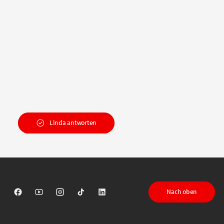
Linda antworten
Nach oben
Sparkasse auf Facebook
Sparkasse auf Youtube
Sparkasse auf Instagram
Sparkasse auf TikTok
Sparkasse auf LinkedIn