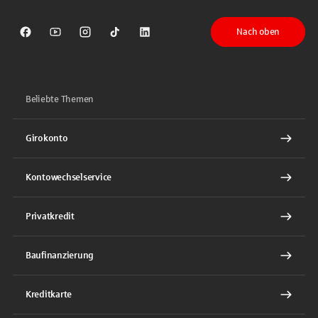
Nach oben
Sparkasse auf Facebook
Sparkasse auf Youtube
Sparkasse auf Instagram
Sparkasse auf TikTok
Sparkasse auf LinkedIn
Beliebte Themen
Girokonto
Kontowechselservice
Privatkredit
Baufinanzierung
Kreditkarte