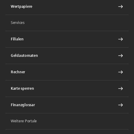
Wertpapiere
Services
Filialen
Geldautomaten
Rechner
Karte sperren
Finanzglossar
Weitere Portale