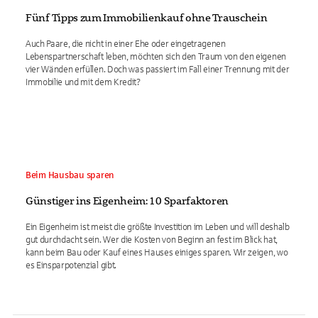
Fünf Tipps zum Immobilienkauf ohne Trauschein
Auch Paare, die nicht in einer Ehe oder eingetragenen
Lebenspartnerschaft leben, möchten sich den Traum von den eigenen
vier Wänden erfüllen. Doch was passiert im Fall einer Trennung mit der
Immobilie und mit dem Kredit?
Beim Hausbau sparen
Günstiger ins Eigenheim: 10 Sparfaktoren
Ein Eigenheim ist meist die größte Investition im Leben und will deshalb
gut durchdacht sein. Wer die Kosten von Beginn an fest im Blick hat,
kann beim Bau oder Kauf eines Hauses einiges sparen. Wir zeigen, wo
es Einsparpotenzial gibt.