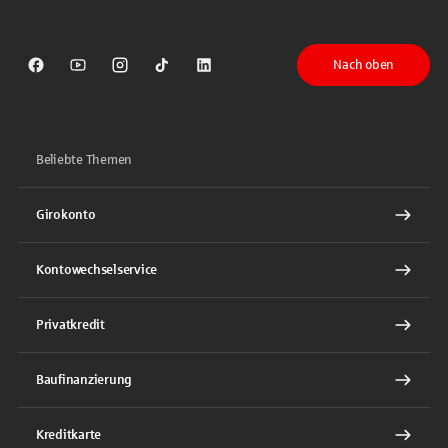
Nach oben
Sparkasse auf Facebook
Sparkasse auf Youtube
Sparkasse auf Instagram
Sparkasse auf TikTok
Sparkasse auf LinkedIn
Beliebte Themen
Girokonto
Kontowechselservice
Privatkredit
Baufinanzierung
Kreditkarte