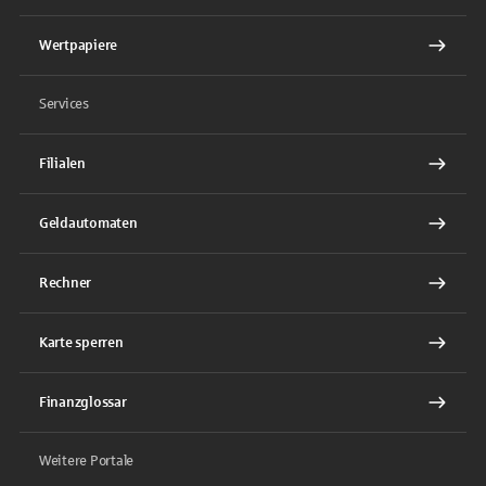
Wertpapiere
Services
Filialen
Geldautomaten
Rechner
Karte sperren
Finanzglossar
Weitere Portale