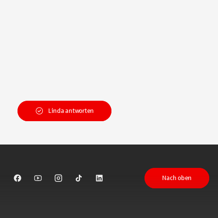
Linda antworten
Nach oben
Sparkasse auf Facebook
Sparkasse auf Youtube
Sparkasse auf Instagram
Sparkasse auf TikTok
Sparkasse auf LinkedIn