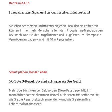
Rente mit 40?
Frugalismus: Sparen für den frühen Ruhestand
Sie leben bescheiden und investieren jeden Euro, den sie entbehren
können. Immer mehr Menschen eifern dem Frugalismus-Trend aus den
USA nach. Das Ziel der Frugalistinnen und Frugalisten: Im Eiltempo ein
Vermögen aufbauen – und mit 40 in Rente gehen.
Smart planen, besser leben
50-30-20-Regel: So einfach sparen Sie Geld
Mehr Überblick, weniger Geldsorgen: Diese Faustregel hilft, Ihr
monatliches Nettoeinkommen sinnvoll aufzuteilen. Hier erfahren Sie,
wie Sie die Regel praktisch anwenden – und wie Sie sie an Ihre
Lebensrealität anpassen.