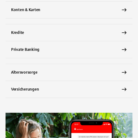
Konten & Karten
Kredite
Private Banking
Altersvorsorge
Versicherungen