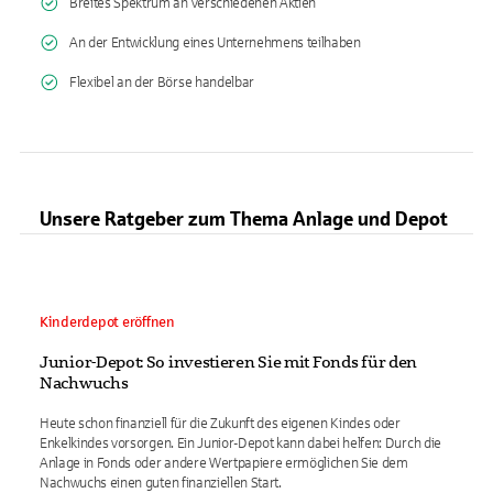
Breites Spektrum an verschiedenen Aktien
An der Entwicklung eines Unternehmens teilhaben
Flexibel an der Börse handelbar
Unsere Ratgeber zum Thema Anlage und Depot
Kinderdepot eröffnen
Junior-Depot: So investieren Sie mit Fonds für den
Nachwuchs
Heute schon finanziell für die Zukunft des eigenen Kindes oder
Enkelkindes vorsorgen. Ein Junior-Depot kann dabei helfen: Durch die
Anlage in Fonds oder andere Wertpapiere ermöglichen Sie dem
Nachwuchs einen guten finanziellen Start.