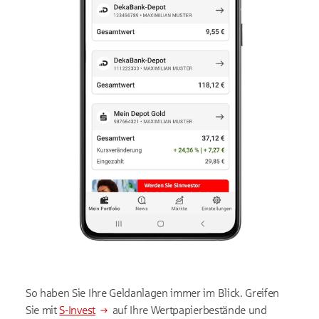
So haben Sie Ihre Geldanlagen immer im Blick. Greifen
Sie mit
S-Invest
auf Ihre Wertpapierbestände und