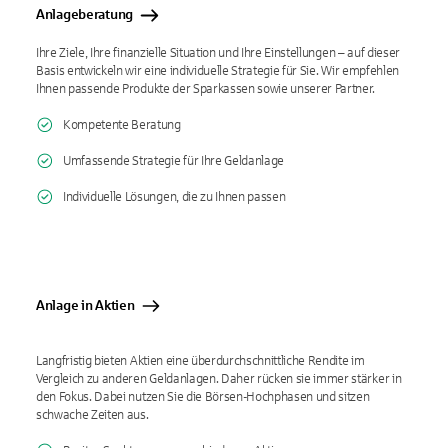
Anlageberatung
Ihre Ziele, Ihre finanzielle Situation und Ihre Einstellungen – auf dieser
Basis entwickeln wir eine individuelle Strategie für Sie. Wir empfehlen
Ihnen passende Produkte der Sparkassen sowie unserer Partner.
Kompetente Beratung
Umfassende Strategie für Ihre Geldanlage
Individuelle Lösungen, die zu Ihnen passen
Anlage in Aktien
Langfristig bieten Aktien eine überdurchschnittliche Rendite im
Vergleich zu anderen Geldanlagen. Daher rücken sie immer stärker in
den Fokus. Dabei nutzen Sie die Börsen-Hochphasen und sitzen
schwache Zeiten aus.