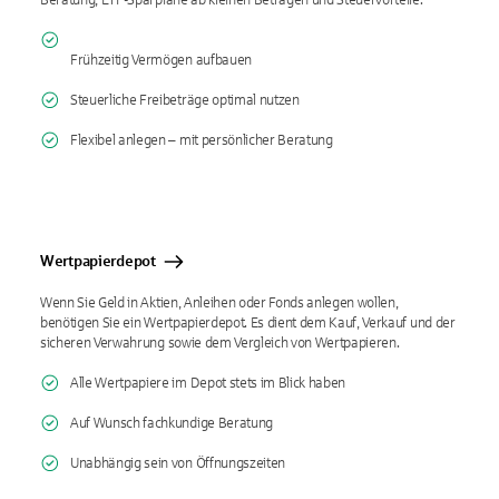
Frühzeitig Vermögen aufbauen
Steuerliche Freibeträge optimal nutzen
Flexibel anlegen – mit persönlicher Beratung
Wertpapierdepot
Wenn Sie Geld in Aktien, Anleihen oder Fonds anlegen wollen,
benötigen Sie ein Wertpapierdepot. Es dient dem Kauf, Verkauf und der
sicheren Verwahrung sowie dem Vergleich von Wertpapieren.
Alle Wertpapiere im Depot stets im Blick haben
Auf Wunsch fachkundige Beratung
Unabhängig sein von Öffnungszeiten