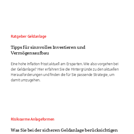
Ratgeber Geldanlage
Tipps für sinnvolles Investieren und
Vermögensaufbau
Eine hohe Inflation frisst aktuell am Ersparten. Wie also vorgehen bei
der Geldanlage? Hier erfahren Sie die Hintergründe zu den aktuellen
Herausforderungen und finden die für Sie passende Strategie, um
damit umzugehen.
Risikoarme Anlageformen
Was Sie bei der sicheren Geldanlage berücksichtigen