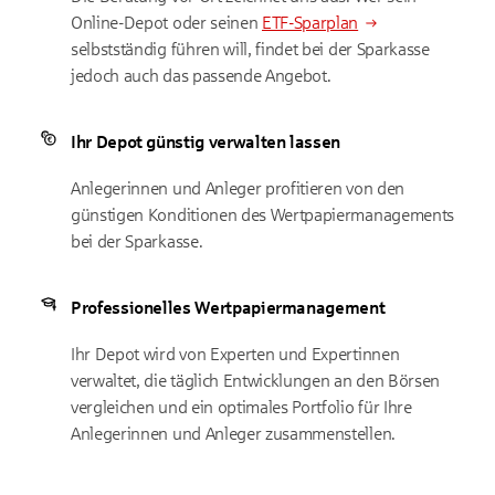
Online-Depot oder seinen
ETF-Sparplan
selbstständig führen will, findet bei der Sparkasse
jedoch auch das passende Angebot.
Ihr Depot günstig verwalten lassen
Anlegerinnen und Anleger profitieren von den
günstigen Konditionen des Wertpapiermanagements
bei der Sparkasse.
Professionelles Wertpapiermanagement
Ihr Depot wird von Experten und Expertinnen
verwaltet, die täglich Entwicklungen an den Börsen
vergleichen und ein optimales Portfolio für Ihre
Anlegerinnen und Anleger zusammenstellen.