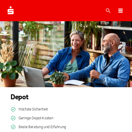
Suche
Navi
Depot
Höchste Sicherheit
Geringe Depot-Kosten
Beste Beratung und Erfahrung