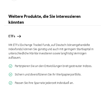
Weitere Produkte, die Sie interessieren
könnten
ETFs
Mit ETFs (Exchange Traded Funds, auf Deutsch: börsengehandelte
Indexfonds) können Sie günstig und auch mit geringem Startkapital in
unterschiedliche Märkte investieren sowie langfristig Vermögen
aufbauen.
Partizipieren Sie an den Entwicklungen breit gestreuter Indizes.
Sichern und diversifizieren Sie Ihr Wertpapierportfolio.
Passen Sie Ihre Sparrate jederzeit individuell an.