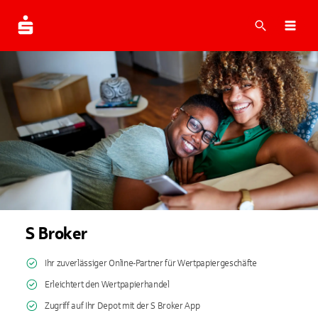
Suche
Navi
S Broker
Ihr zuverlässiger Online-Partner für Wertpapiergeschäfte
Erleichtert den Wertpapierhandel
Zugriff auf Ihr Depot mit der S Broker App