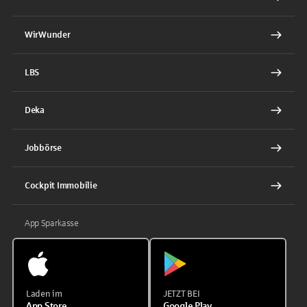
WirWunder
LBS
Deka
Jobbörse
Cockpit Immobilie
App Sparkasse
Laden im
JETZT BEI
App Store
Google Play