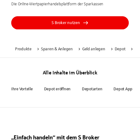
Die Online-Wertpapierhandelsplattform der Sparkassen
S Broker nutzen
Produkte
Sparen & Anlegen
Geld anlegen
Depot
S 
Alle Inhalte im Überblick
Ihre Vorteile
Depot eröffnen
Depotarten
Depot App
„Einfach handeln“ mit dem S Broker