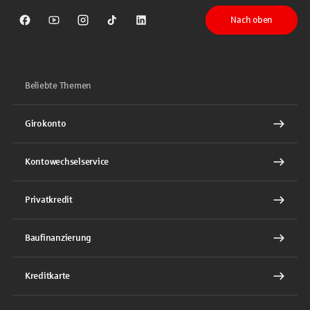
Nach oben
Sparkasse auf Facebook
Sparkasse auf Youtube
Sparkasse auf Instagram
Sparkasse auf TikTok
Sparkasse auf LinkedIn
Beliebte Themen
Girokonto
Kontowechselservice
Privatkredit
Baufinanzierung
Kreditkarte