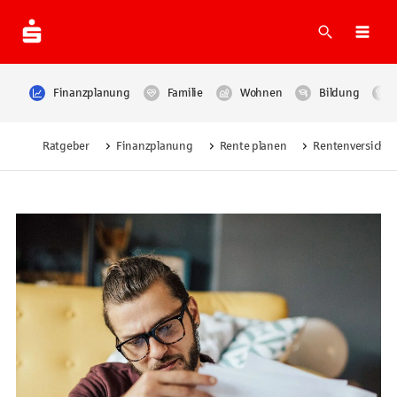
Suche
Navi
Finanzplanung
Familie
Wohnen
Bildung
Ratgeber
Finanzplanung
Rente planen
Rentenversicher