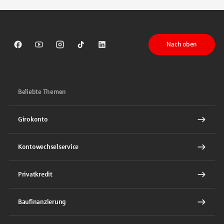
Nach oben
Sparkasse auf Facebook
Sparkasse auf Youtube
Sparkasse auf Instagram
Sparkasse auf TikTok
Sparkasse auf LinkedIn
Beliebte Themen
Girokonto
Kontowechselservice
Privatkredit
Baufinanzierung