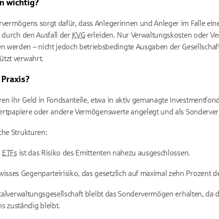
n wichtig?
rvermögens sorgt dafür, dass Anlegerinnen und Anleger im Falle eine
e durch den Ausfall der
KVG
erleiden. Nur Verwaltungskosten oder Ve
rden – nicht jedoch betriebsbedingte Ausgaben der Gesellschaft. 
ützt verwahrt.
 Praxis?
n ihr Geld in Fondsanteile, etwa in aktiv gemanagte Investmentfond
n Wertpapiere oder andere Vermögenswerte angelegt und als Sonderv
che Strukturen:
n
ETFs
ist das Risiko des Emittenten nahezu ausgeschlossen.
wisses Gegenparteirisiko, das gesetzlich auf maximal zehn Prozent 
italverwaltungsgesellschaft bleibt das Sondervermögen erhalten, da 
 zuständig bleibt.