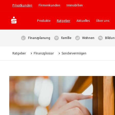
Privatkunden
Firmenkunden
Immobilien
Produkte
Ratgeber
Aktuelles
Über uns
Finanzplanung
Familie
Wohnen
Bildun
Ratgeber
Finanzglossar
Sondervermögen