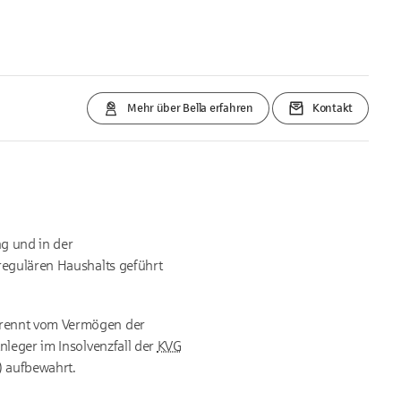
Mehr über Bella erfahren
Kontakt
ng und in der
regulären Haushalts geführt
trennt vom Vermögen der
nleger im Insolvenzfall der
KVG
) aufbewahrt.