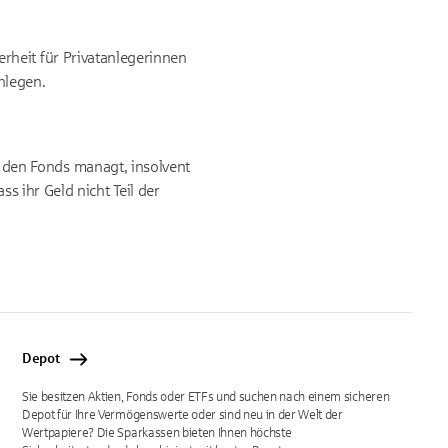
herheit für Privatanlegerinnen
nlegen.
ie den Fonds managt, insolvent
 ihr Geld nicht Teil der
Depot
Sie besitzen Aktien, Fonds oder ETFs und suchen nach einem sicheren
Depot für Ihre Vermögenswerte oder sind neu in der Welt der
Wertpapiere? Die Sparkassen bieten Ihnen höchste