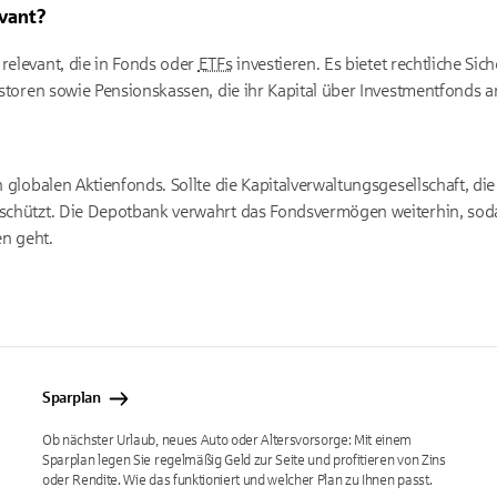
evant?
relevant, die in Fonds oder
ETFs
investieren. Es bietet rechtliche Sic
vestoren sowie Pensionskassen, die ihr Kapital über Investmentfonds a
en globalen Aktienfonds. Sollte die Kapitalverwaltungsgesellschaft, d
eschützt. Die Depotbank verwahrt das Fondsvermögen weiterhin, sodass
n geht.
Sparplan
Ob nächster Urlaub, neues Auto oder Altersvorsorge: Mit einem
Sparplan legen Sie regelmäßig Geld zur Seite und profitieren von Zins
oder Rendite. Wie das funktioniert und welcher Plan zu Ihnen passt.