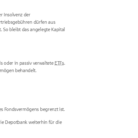
r Insolvenz der
rtriebsgebühren dürfen aus
So bleibt das angelegte Kapital
s oder in passiv verwaltete
ETFs
.
ermögen behandelt.
des Fondsvermögens begrenzt ist.
die Depotbank weiterhin für die