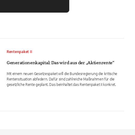
Rentenpaket II
Generationenkapital: Das wird aus der „Aktienrente“
Mit einem neuen Gesetzespaket will die Bundesregierung die kritische
Rentensituation abfedern. Dafür sind zahlreiche Maßnahmen für die
gesetzliche Rente geplant. Das beinhaltet das Rentenpaket II konkret.