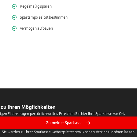
Regelmäßig sparen
Spartempo selbst bestimmen
Vermögen aufbauen
 zu Ihren Möglichkeiten
tigen Finanzfragen persönlich weiter. Erreichen Sie hier Ihre Sparkasse vor Ort.
Zu meiner Sparkasse
Sie werden zu Ihrer Sparkasse weitergeleitet bzw. können sich ihr zuordnen lassen.