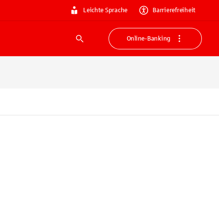
Leichte Sprache
Barrierefreiheit
Online-Banking
Suche