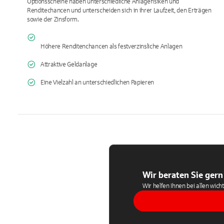
Optionsscheine haben unterschiedliche Anlagerisiken und
Renditechancen und unterscheiden sich in ihrer Laufzeit, den Erträgen
sowie der Zinsform.
Höhere Renditenchancen als festverzinsliche Anlagen
Attraktive Geldanlage
Eine Vielzahl an unterschiedlichen Papieren
Wir beraten Sie gern
Wir helfen Ihnen bei allen wich