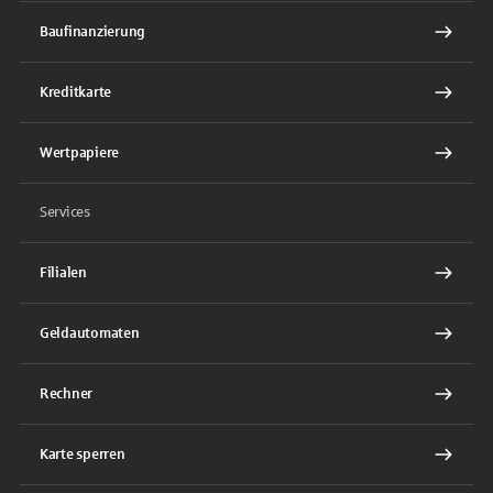
Baufinanzierung
Kreditkarte
Wertpapiere
Services
Filialen
Geldautomaten
Rechner
Karte sperren