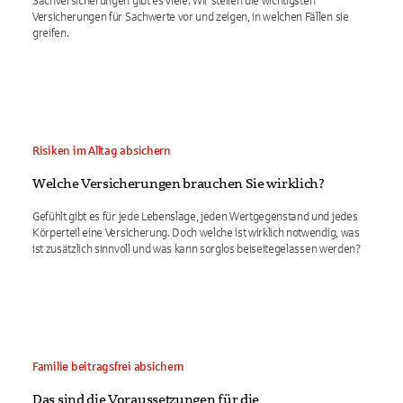
Sachversicherungen gibt es viele. Wir stellen die wichtigsten
Versicherungen für Sachwerte vor und zeigen, in welchen Fällen sie
greifen.
Risiken im Alltag absichern
Welche Versicherungen brauchen Sie wirklich?
Gefühlt gibt es für jede Lebenslage, jeden Wertgegenstand und jedes
Körperteil eine Versicherung. Doch welche ist wirklich notwendig, was
ist zusätzlich sinnvoll und was kann sorglos beiseitegelassen werden?
Familie beitragsfrei absichern
Das sind die Voraussetzungen für die