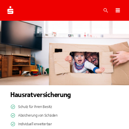
Suche
Navi
Hausratversicherung
Schutz für Ihren Besitz
Absicherung von Schäden
Individuell erweiterbar