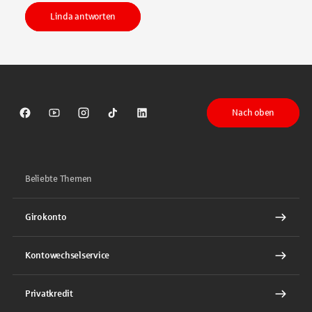
Linda antworten
Nach oben
Sparkasse auf Facebook
Sparkasse auf Youtube
Sparkasse auf Instagram
Sparkasse auf TikTok
Sparkasse auf LinkedIn
Beliebte Themen
Girokonto
Kontowechselservice
Privatkredit