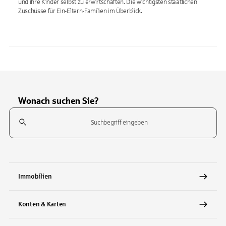
und ihre Kinder selbst zu erwirtschaften. Die wichtigsten staatlichen
Zuschüsse für Ein-Eltern-Familien im Überblick.
Wonach suchen Sie?
Suchfeld
Tippen Sie, um nach Themen zu suchen. Verwenden Sie die Pfeil-T
Immobilien
Konten & Karten