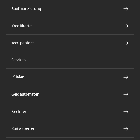
Baufinanzierung
Kreditkarte
Wertpapiere
Services
Filialen
Geldautomaten
Rechner
Karte sperren