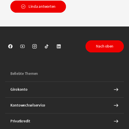
Linda antworten
Nach oben
Sparkasse auf Facebook
Sparkasse auf Youtube
Sparkasse auf Instagram
Sparkasse auf TikTok
Sparkasse auf LinkedIn
Beliebte Themen
Girokonto
Kontowechselservice
Privatkredit