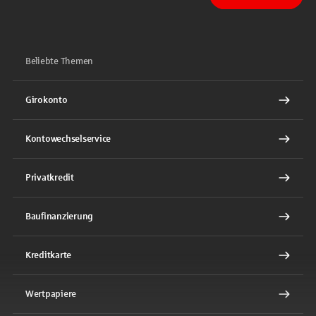
Sparkasse auf Facebook
Sparkasse auf Youtube
Sparkasse auf Instagram
Sparkasse auf TikTok
Sparkasse auf LinkedIn
Beliebte Themen
Girokonto
Kontowechselservice
Privatkredit
Baufinanzierung
Kreditkarte
Wertpapiere