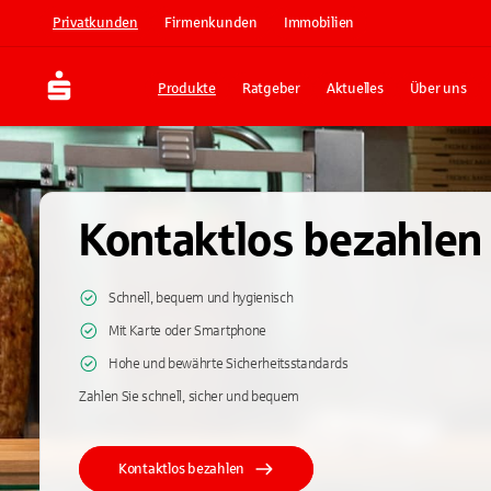
Privatkunden
Firmenkunden
Immobilien
Produkte
Ratgeber
Aktuelles
Über uns
Kontaktlos bezahlen
Schnell, bequem und hygienisch
Mit Karte oder Smartphone
Hohe und bewährte Sicherheitsstandards
Zahlen Sie schnell, sicher und bequem
Kontaktlos bezahlen