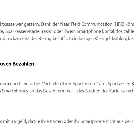
tkasse war gestern. Dank der Near Field Communication (NFC) könne
te, Sparkassen-Karte Basis¹ oder Ihrem Smartphone kontaktlos zahlen
und ruckzuck ist der Betrag bezahlt. Kein lästiges Kleingeldzählen, k
losen Bezahlen
uem durch einfaches Vorhalten Ihrer Sparkassen-Card, Sparkassen-K
s Smartphones an das Bezahl­terminal – das Stecken der Karte ist nich
ls mit Bar­geld, da Sie Ihre Karten oder Ihr Smartphone nicht aus der