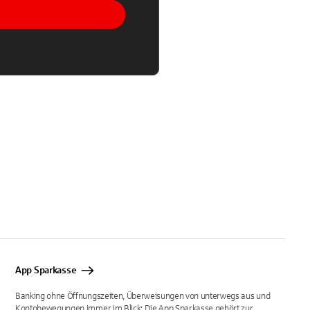
App Sparkasse
Banking ohne Öffnungszeiten, Überweisungen von unterwegs aus und
Kontobewegungen immer im Blick: Die App Sparkasse gehört zur