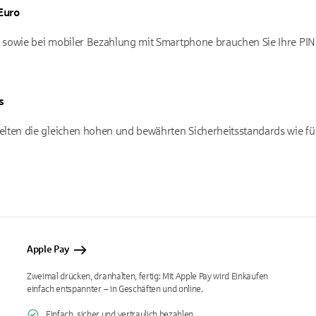
Euro
 sowie bei mobiler Bezahlung mit Smartphone brauchen Sie Ihre PIN
s
lten die gleichen hohen und bewährten Sicherheits­standards wie fü
Apple Pay
Zweimal drücken, dranhalten, fertig: Mit Apple Pay wird Einkaufen
einfach entspannter – in Geschäften und online.
Einfach, sicher und vertraulich bezahlen