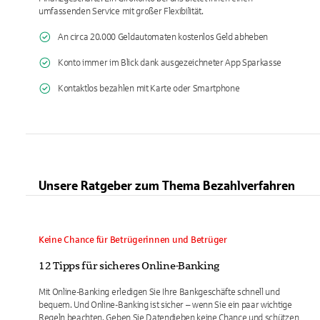
umfassenden Service mit großer Flexibilität.
An circa 20.000 Geldautomaten kostenlos Geld abheben
Konto immer im Blick dank ausgezeichneter App Sparkasse
Kontaktlos bezahlen mit Karte oder Smartphone
Unsere Ratgeber zum Thema Bezahlverfahren
Keine Chance für Betrügerinnen und Betrüger
12 Tipps für sicheres Online-Banking
Mit Online-Banking erledigen Sie Ihre Bankgeschäfte schnell und
bequem. Und Online-Banking ist sicher – wenn Sie ein paar wichtige
Regeln beachten. Geben Sie Datendieben keine Chance und schützen