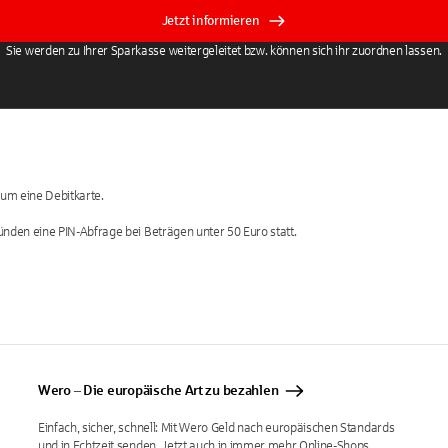
Jetzt informieren
Sie werden zu Ihrer Sparkasse weitergeleitet bzw. können sich ihr zuordnen lassen.
 um eine Debitkarte.
ünden eine PIN-Abfrage bei Beträgen unter 50 Euro statt.
KI-generiert
Wero ‒ Die europäische Art zu bezahlen
Einfach, sicher, schnell: Mit Wero Geld nach europäischen Standards
und in Echtzeit senden. Jetzt auch in immer mehr Online-Shops