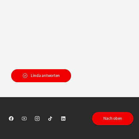
Linda antworten
Nach oben
Sparkasse auf Facebook
Sparkasse auf Youtube
Sparkasse auf Instagram
Sparkasse auf TikTok
Sparkasse auf LinkedIn