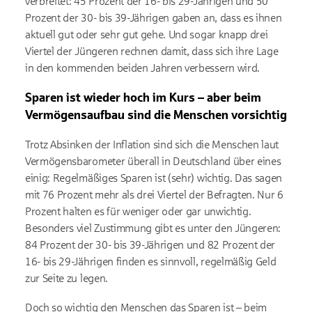
verbreitet: 45 Prozent der 16- bis 29-Jährigen und 50
Prozent der 30- bis 39-Jährigen gaben an, dass es ihnen
aktuell gut oder sehr gut gehe. Und sogar knapp drei
Viertel der Jüngeren rechnen damit, dass sich ihre Lage
in den kommenden beiden Jahren verbessern wird.
Sparen ist wieder hoch im Kurs
– aber beim
Verm
ögensaufbau sind die Menschen vorsichtig
Trotz Absinken der Inflation sind sich die Menschen laut
Vermögensbarometer überall in Deutschland über eines
einig: Regelmäßiges Sparen ist (sehr) wichtig. Das sagen
mit 76 Prozent mehr als drei Viertel der Befragten. Nur 6
Prozent halten es für weniger oder gar unwichtig.
Besonders viel Zustimmung gibt es unter den Jüngeren:
84 Prozent der 30- bis 39-Jährigen und 82 Prozent der
16- bis 29-Jährigen finden es sinnvoll, regelmäßig Geld
zur Seite zu legen.
Doch so wichtig den Menschen das Sparen ist
– beim