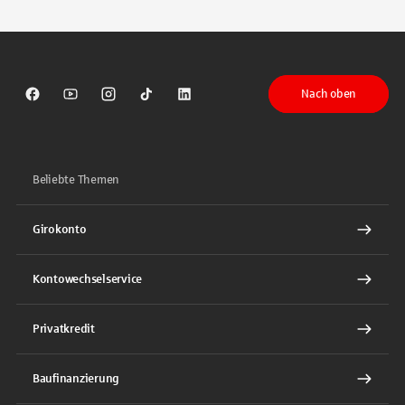
Nach oben
Sparkasse auf Facebook
Sparkasse auf Youtube
Sparkasse auf Instagram
Sparkasse auf TikTok
Sparkasse auf LinkedIn
Beliebte Themen
Girokonto
Kontowechselservice
Privatkredit
Baufinanzierung