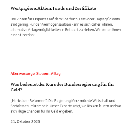
Wertpapiere, Aktien, Fonds und Zertifikate
Die Zinsen für Erspartes auf dem Sparbuch, Fest- oder Tagesgeldkonto
sind gering. Für den Vermögensaufbau kann es sich daher lohnen,
alternative Anlagemöglichkeiten in Betracht zu ziehen. Wir bieten Ihnen
einen Überblick.
Altersvorsorge, Steuern, Alltag
Was bedeutet der Kurs der Bundesregierung für Ihr
Geld?
„Herbst der Reformen“: Die Regierung Merz möchte Wirtschaft und
Sozialstaat umkrempeln. Unser Experte zeigt, wo Risiken lauern und wo
sich kluge Chancen für Ihr Geld ergeben.
21. Oktober 2025