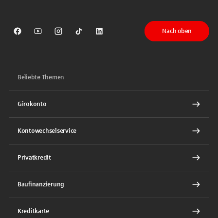
Nach oben
Sparkasse auf Facebook
Sparkasse auf Youtube
Sparkasse auf Instagram
Sparkasse auf TikTok
Sparkasse auf LinkedIn
Beliebte Themen
Girokonto
Kontowechselservice
Privatkredit
Baufinanzierung
Kreditkarte