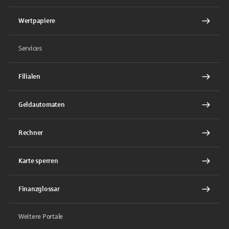
Wertpapiere
Services
Filialen
Geldautomaten
Rechner
Karte sperren
Finanzglossar
Weitere Portale