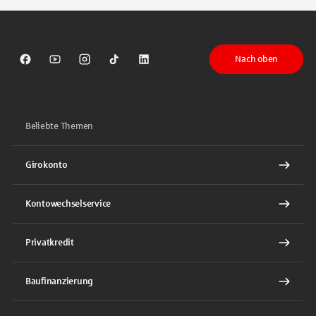
Nach oben
Sparkasse auf Facebook
Sparkasse auf Youtube
Sparkasse auf Instagram
Sparkasse auf TikTok
Sparkasse auf LinkedIn
Beliebte Themen
Girokonto
Kontowechselservice
Privatkredit
Baufinanzierung