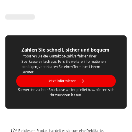
Zahlen Sie schnell, sicher und bequem
Probieren Sie die Kontaktlos-Zahlverfahren Ihrer
Sparkasse einfach aus. Falls Sie weitere Informationen
benötigen, vereinbaren Sie einen Termin mit Ihrem
Berater.
Jetzt informieren
Sie werden zu Ihrer Sparkasse weitergeleitet bzw. können sich
ihr zuordnen lassen.
¹ Bei diesem Produkt handelt es sich um eine Debitkarte.