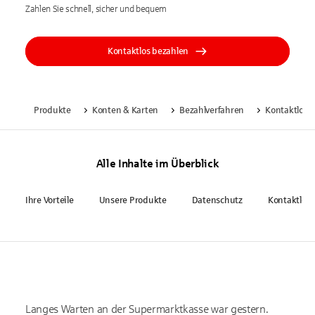
Zahlen Sie schnell, sicher und bequem
Kontaktlos bezahlen
Produkte
Konten & Karten
Bezahlverfahren
Kontaktlos 
Alle Inhalte im Überblick
Ihre Vorteile
Unsere Produkte
Datenschutz
Kontaktlos 
Langes Warten an der Supermarktkasse war gestern.