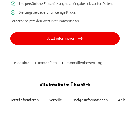
Ihre persönliche Einschätzung nach Angabe relevanter Daten.
Die Eingabe dauert nur wenige Klicks.
Fordern Sie jetzt den Wert Ihrer Immobilie an
Jetzt informieren
Produkte
Immobilien
Immobilienbewertung
Alle Inhalte im Überblick
Jetzt informieren
Vorteile
Nötige Informationen
Ablauf