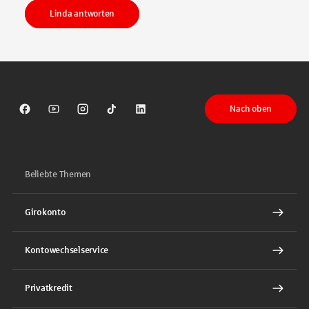
Linda antworten
Nach oben
Sparkasse auf Facebook
Sparkasse auf Youtube
Sparkasse auf Instagram
Sparkasse auf TikTok
Sparkasse auf LinkedIn
Beliebte Themen
Girokonto
Kontowechselservice
Privatkredit