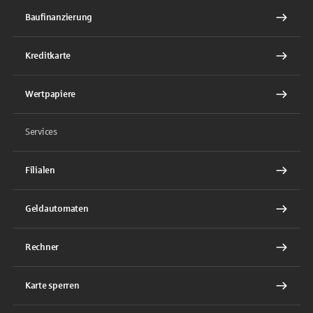
Baufinanzierung
Kreditkarte
Wertpapiere
Services
Filialen
Geldautomaten
Rechner
Karte sperren