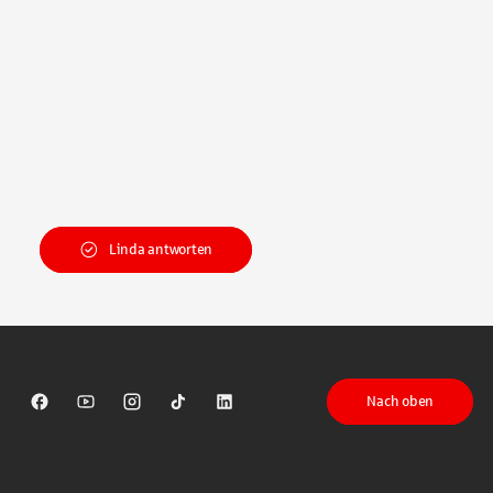
Linda antworten
Nach oben
Sparkasse auf Facebook
Sparkasse auf Youtube
Sparkasse auf Instagram
Sparkasse auf TikTok
Sparkasse auf LinkedIn