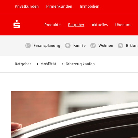
Privatkunden
Firmenkunden
Immobilien
Produkte
Ratgeber
Aktuelles
Über uns
Finanzplanung
Familie
Wohnen
Bildun
Ratgeber
Mobilität
Fahrzeug kaufen