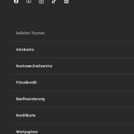
Sparkasse auf Facebook
Sparkasse auf Youtube
Sparkasse auf Instagram
Sparkasse auf TikTok
Sparkasse auf LinkedIn
Beliebte Themen
Girokonto
Kontowechselservice
Privatkredit
Baufinanzierung
Kreditkarte
Wertpapiere