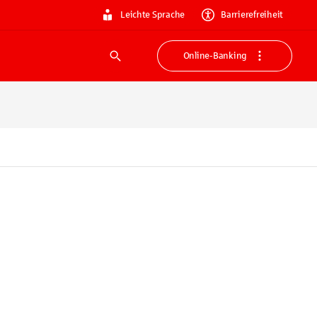
Leichte Sprache
Barrierefreiheit
Online-Banking
Suche