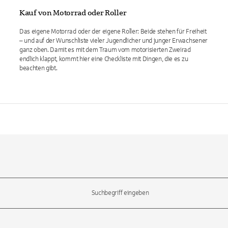
Kauf von Motorrad oder Roller
Das eigene Motorrad oder der eigene Roller: Beide stehen für Freiheit
– und auf der Wunschliste vieler Jugendlicher und junger Erwachsener
ganz oben. Damit es mit dem Traum vom motorisierten Zweirad
endlich klappt, kommt hier eine Checkliste mit Dingen, die es zu
beachten gibt.
l-Tasten, um durch die Vorschläge zu navigieren und die Eingabetas