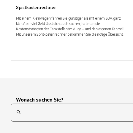
Spritkostenrechner
Mit einem Kleinwagen fahren Sie günstiger als mit einem SUV, ganz
klar. Aber viel Geld lässt sich auch sparen, hat man die
Kostenstrategien der Tankstellen im Auge – und den eigenen Fahrstil.
Mit unserem Spritkostenrechner bekommen Sie die nötige Übersicht.
Wonach suchen Sie?
Suchfeld
Tippen Sie, um nach Themen zu suchen. Verwenden Sie die Pfei