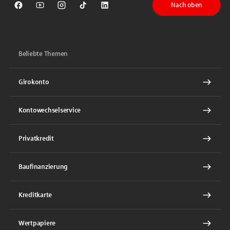
Nach oben
Sparkasse auf Facebook
Sparkasse auf Youtube
Sparkasse auf Instagram
Sparkasse auf TikTok
Sparkasse auf LinkedIn
Beliebte Themen
Girokonto
Kontowechselservice
Privatkredit
Baufinanzierung
Kreditkarte
Wertpapiere