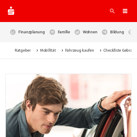
Suche
Navi
Finanzplanung
Familie
Wohnen
Bildung
Ratgeber
Mobilität
Fahrzeug kaufen
Checkliste Gebrau