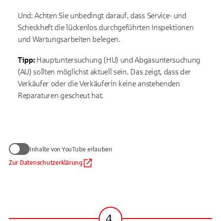
Und: Achten Sie unbedingt darauf, dass Service- und
Scheckheft die lückenlos durchgeführten Inspektionen
und Wartungsarbeiten belegen.
Tipp:
Hauptuntersuchung (HU) und Abgasuntersuchung
(AU) sollten möglichst aktuell sein. Das zeigt, dass der
Verkäufer oder die Verkäuferin keine anstehenden
Reparaturen gescheut hat.
Wir benötigen Ihre Zustimmung
Inhalte von YouTube erlauben
zum Anzeigen von YouTube-Videos
Daten werden nur an Google übermittelt, soweit dies für die
Zur Datenschutzerklärung
Inhalte von YouTube erlauben
Einbindung von YouTube erforderlich ist. Informationen finden
Sie
in unserem Datenschutzhinweis
.
Auf die Verarbeitung der Daten durch Google haben wir keinen
Einfluss. Google übermittelt Ihre Daten möglicherweise in
Länder ohne der EU gleichwertiges Datenschutzniveau (z. B.
4.