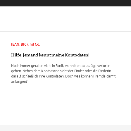
IBAN, BIC und Co.
Hilfe, jemand kennt meine Kontodaten!
Noch immer geraten viele in Panik, wenn Kontoauszüge verloren
gehen. Neben dem Kontostand sieht der Finder oder die Finderin
darauf schließlich Ihre Kontodaten. Doch was können Fremde damit
anfangen?