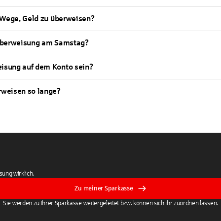
 Wege, Geld zu überweisen?
 Überweisung am Samstag?
isung auf dem Konto sein?
weisen so lange?
ung wirklich.
Zu meiner Sparkasse
Sie werden zu Ihrer Sparkasse weitergeleitet bzw. können sich ihr zuordnen lassen.