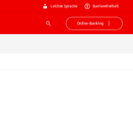
Leichte Sprache
Barrierefreiheit
Online-Banking
Suche