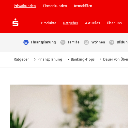
Privatkunden
Firmenkunden
Immobilien
Produkte
Ratgeber
Aktuelles
Über uns
Finanzplanung
Familie
Wohnen
Bildun
Ratgeber
Finanzplanung
Banking-Tipps
Dauer von Übe