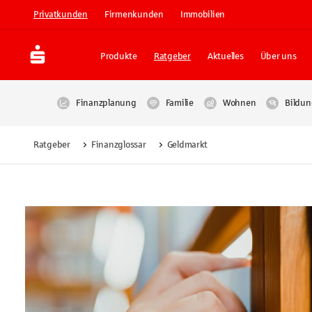
Privatkunden
Firmenkunden
Immobilien
Produkte
Ratgeber
Aktuelles
Über uns
Finanzplanung
Familie
Wohnen
Bildun
Ratgeber
Finanzglossar
Geldmarkt