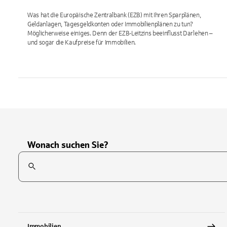
Was hat die Europäische Zentralbank (EZB) mit Ihren Sparplänen,
Geldanlagen, Tagesgeldkonten oder Immobilienplänen zu tun?
Möglicherweise einiges. Denn der EZB-Leitzins beeinflusst Darlehen –
und sogar die Kaufpreise für Immobilien.
Wonach suchen Sie?
Suchfeld
Tippen Sie, um nach Themen zu suchen. Verwenden Sie die Pfei
Immobilien