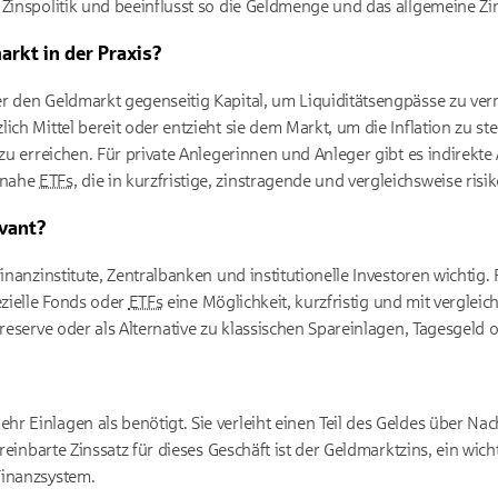
 Zinspolitik und beeinflusst so die Geldmenge und das allgemeine Zi
arkt in der Praxis?
r den Geldmarkt gegenseitig Kapital, um Liquiditätsengpässe zu ve
ch Mittel bereit oder entzieht sie dem Markt, um die Inflation zu ste
 zu erreichen. Für private Anlegerinnen und Anleger gibt es indirekt
tnahe
ETFs
, die in kurzfristige, zinstragende und vergleichsweise ris
evant?
Finanzinstitute, Zentralbanken und institutionelle Investoren wichtig
ezielle Fonds oder
ETFs
eine Möglichkeit, kurzfristig und mit verglei
sreserve oder als Alternative zu klassischen Spareinlagen, Tagesgeld 
r Einlagen als benötigt. Sie verleiht einen Teil des Geldes über Nac
ereinbarte Zinssatz für dieses Geschäft ist der Geldmarktzins, ein wicht
Finanzsystem.