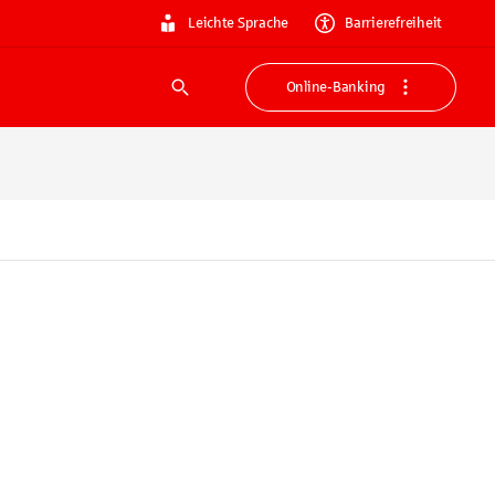
Leichte Sprache
Barrierefreiheit
Online-Banking
Suche