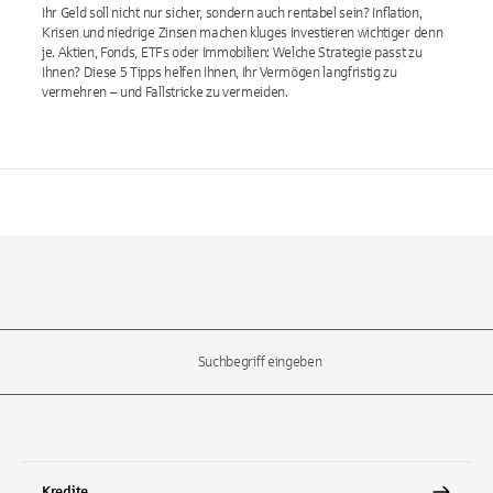
Ihr Geld soll nicht nur sicher, sondern auch rentabel sein? Inflation,
Krisen und niedrige Zinsen machen kluges Investieren wichtiger denn
je. Aktien, Fonds, ETFs oder Immobilien: Welche Strategie passt zu
Ihnen? Diese 5 Tipps helfen Ihnen, Ihr Vermögen langfristig zu
vermehren – und Fallstricke zu vermeiden.
l-Tasten, um durch die Vorschläge zu navigieren und die Eingabetas
Kredite