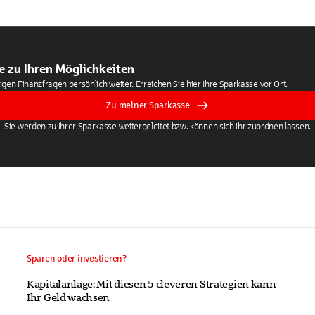
e zu Ihren Möglichkeiten
tigen Finanzfragen persönlich weiter. Erreichen Sie hier Ihre Sparkasse vor Ort.
Zu meiner Sparkasse
Sie werden zu Ihrer Sparkasse weitergeleitet bzw. können sich ihr zuordnen lassen.
Sparen oder investieren?
Kapitalanlage: Mit diesen 5 cleveren Strategien kann
Ihr Geld wachsen