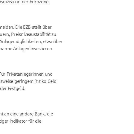
nsniveau in der Eurozone.
rmeiden. Die
EZB
stellt über
uern, Preisniveaustabilität zu
e Anlagemöglichkeiten, etwa über
ikoarme Anlagen investieren.
. Für Privatanlegerinnen und
chsweise geringem Risiko Geld
oder Festgeld.
ht an eine andere Bank, die
iger Indikator für die