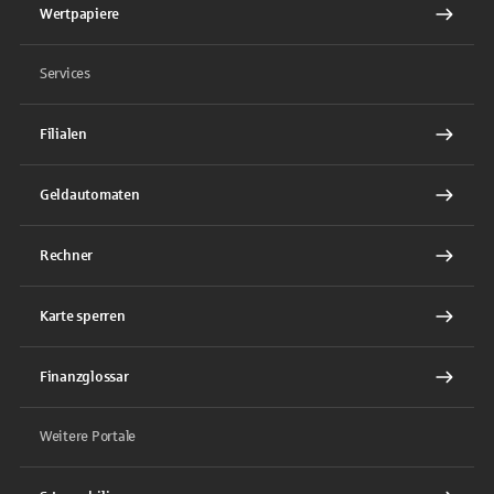
Wertpapiere
Services
Filialen
Geldautomaten
Rechner
Karte sperren
Finanzglossar
Weitere Portale