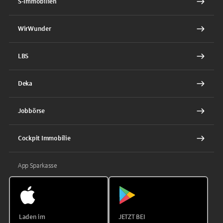
S-Immobilien
WirWunder
LBS
Deka
Jobbörse
Cockpit Immobilie
App Sparkasse
Laden im
JETZT BEI