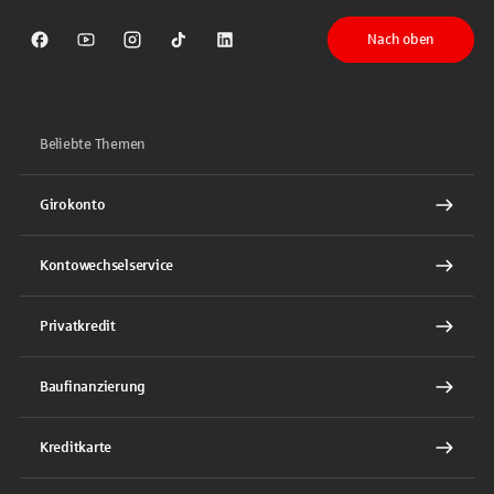
Nach oben
Sparkasse auf Facebook
Sparkasse auf Youtube
Sparkasse auf Instagram
Sparkasse auf TikTok
Sparkasse auf LinkedIn
Beliebte Themen
Girokonto
Kontowechselservice
Privatkredit
Baufinanzierung
Kreditkarte