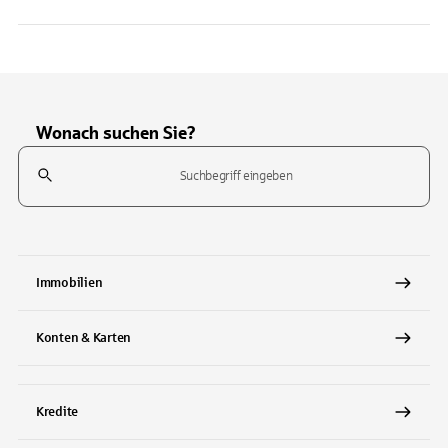
Wonach suchen Sie?
Suchfeld
Tippen Sie, um nach Themen zu suchen. Verwenden Sie die Pfeil-T
Immobilien
Konten & Karten
Kredite