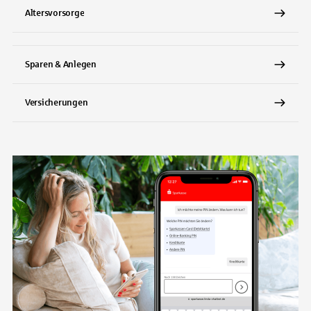
Altersvorsorge
Sparen & Anlegen
Versicherungen