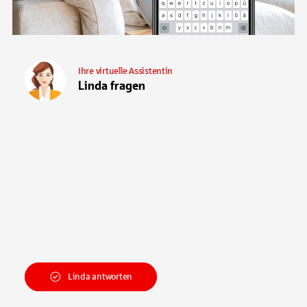
Ihre virtuelle Assistentin
Linda fragen
Linda antworten