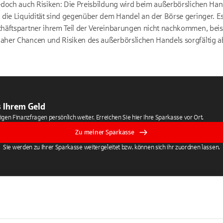
doch auch Risiken: Die Preisbildung wird beim außerbörslichen Han
die Liquidität sind gegenüber dem Handel an der Börse geringer. Es 
häftspartner ihrem Teil der Vereinbarungen nicht nachkommen, beis
her Chancen und Risiken des außerbörslichen Handels sorgfältig a
 Ihrem Geld
tigen Finanzfragen persönlich weiter. Erreichen Sie hier Ihre Sparkasse vor Ort.
Zu meiner Sparkasse
Sie werden zu Ihrer Sparkasse weitergeleitet bzw. können sich ihr zuordnen lassen.