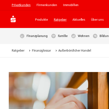
Privatkunden
Firmenkunden
Immobilien
Produkte
Ratgeber
Aktuelles
Über uns
Finanzplanung
Familie
Wohnen
Bildun
Ratgeber
Finanzglossar
Außerbörslicher Handel