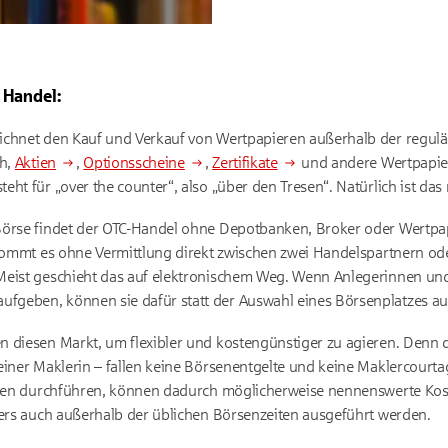
 Handel:
ichnet den Kauf und Verkauf von Wertpapieren außerhalb der regulä
ch,
Aktien
,
Optionsscheine
,
Zertifikate
und andere Wertpapier
ht für „over the counter“, also „über den Tresen“. Natürlich ist das 
Börse findet der OTC-Handel ohne Depotbanken, Broker oder Wertpa
n kommt es ohne Vermittlung direkt zwischen zwei Handelspartnern 
Meist geschieht das auf elektronischem Weg. Wenn Anlegerinnen und
aufgeben, können sie dafür statt der Auswahl eines Börsenplatzes a
n diesen Markt, um flexibler und kostengünstiger zu agieren. Denn 
einer Maklerin – fallen keine Börsenentgelte und keine Maklercourta
ionen durchführen, können dadurch möglicherweise nennenswerte Ko
ders auch außerhalb der üblichen Börsenzeiten ausgeführt werden.