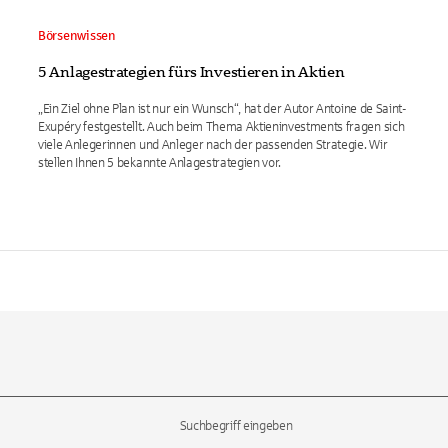
Börsenwissen
5 Anlagestrategien fürs Investieren in Aktien
„Ein Ziel ohne Plan ist nur ein Wunsch“, hat der Autor Antoine de Saint-
Exupéry festgestellt. Auch beim Thema Aktieninvestments fragen sich
viele Anlegerinnen und Anleger nach der passenden Strategie. Wir
stellen Ihnen 5 bekannte Anlagestrategien vor.