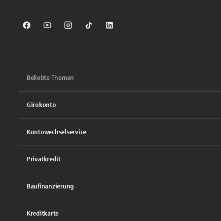
Sparkasse auf Facebook
Sparkasse auf Youtube
Sparkasse auf Instagram
Sparkasse auf TikTok
Sparkasse auf LinkedIn
Beliebte Themen
Girokonto
Kontowechselservice
Privatkredit
Baufinanzierung
Kreditkarte