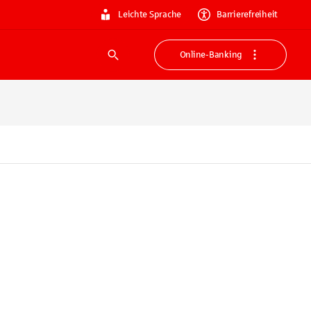
Leichte Sprache
Barrierefreiheit
Online-Banking
Suche