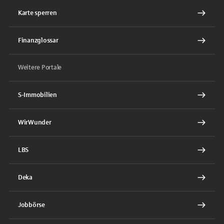
Karte sperren
Finanzglossar
Weitere Portale
S-Immobilien
WirWunder
LBS
Deka
Jobbörse