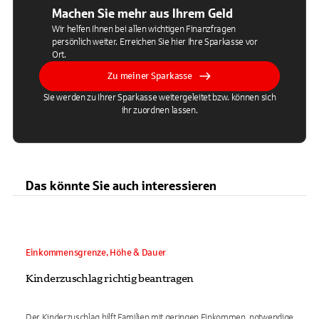
Machen Sie mehr aus Ihrem Geld
Wir helfen Ihnen bei allen wichtigen Finanzfragen
persönlich weiter. Erreichen Sie hier Ihre Sparkasse vor
Ort.
Zu meiner Sparkasse
Sie werden zu Ihrer Sparkasse weitergeleitet bzw. können sich
ihr zuordnen lassen.
Das könnte Sie auch interessieren
Einkommensgrenze, Höhe & Dauer
Kinderzuschlag richtig beantragen
Der Kinderzuschlag hilft Familien mit geringen Einkommen, notwendige