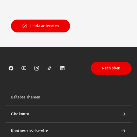
Linda antworten
Nach oben
Sparkasse auf Facebook
Sparkasse auf Youtube
Sparkasse auf Instagram
Sparkasse auf TikTok
Sparkasse auf LinkedIn
Beliebte Themen
Girokonto
Kontowechselservice