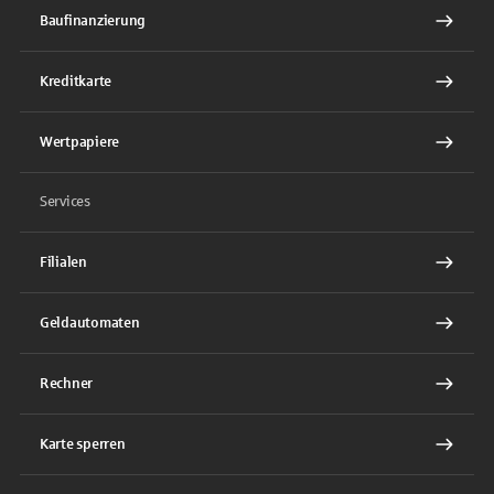
Baufinanzierung
Kreditkarte
Wertpapiere
Services
Filialen
Geldautomaten
Rechner
Karte sperren