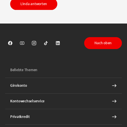
Linda antworten
Nach oben
Sparkasse auf Facebook
Sparkasse auf Youtube
Sparkasse auf Instagram
Sparkasse auf TikTok
Sparkasse auf LinkedIn
Beliebte Themen
Girokonto
Kontowechselservice
Privatkredit