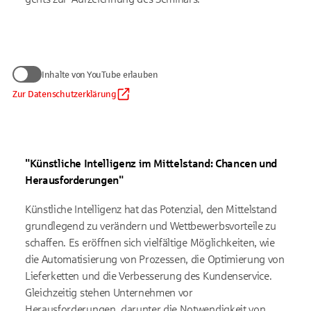
Wir benötigen Ihre Zustimmung
Inhalte von YouTube erlauben
zum Anzeigen von YouTube-Videos
Daten werden nur an Google übermittelt, soweit dies für die
Zur Datenschutzerklärung
Inhalte von YouTube erlauben
Einbindung von YouTube erforderlich ist. Informationen finden
Sie
in unserem Datenschutzhinweis
.
Auf die Verarbeitung der Daten durch Google haben wir keinen
Einfluss. Google übermittelt Ihre Daten möglicherweise in
"Künstliche Intelligenz im Mittelstand: Chancen und
Länder ohne der EU gleichwertiges Datenschutzniveau (z. B.
USA). Informationen finden Sie
in der Google-
Herausforderungen"
Datenschutzerklärung.
Künstliche Intelligenz hat das Potenzial, den Mittelstand
grundlegend zu verändern und Wettbewerbsvorteile zu
schaffen. Es eröffnen sich vielfältige Möglichkeiten, wie
die Automatisierung von Prozessen, die Optimierung von
Lieferketten und die Verbesserung des Kundenservice.
Gleichzeitig stehen Unternehmen vor
Herausforderungen, darunter die Notwendigkeit von