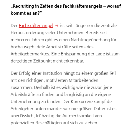
Einfluss. Google übermittelt Ihre Daten möglicherweise in
„Recruiting in Zeiten des Fachkräftemangels – worauf
Länder ohne der EU gleichwertiges Datenschutzniveau (z. B.
USA). Informationen finden Sie
in der Google-
kommt es an?"
Datenschutzerklärung.
Der
Fachkräftemangel
ist seit Längerem die zentrale
Herausforderung vieler Unternehmen. Bereits seit
mehreren Jahren gibt es einen Nachfrageüberhang für
hochausgebildete Arbeitskräfte seitens des
Arbeitgebermarktes. Eine Entspannung der Lage ist zum
derzeitigen Zeitpunkt nicht erkennbar.
Der Erfolg einer Institution hängt zu einem großen Teil
mit den richtigen, motivierten Mitarbeitenden
zusammen. Deshalb ist es wichtig wie nie zuvor, jene
Arbeitskräfte zu finden und langfristig an die eigene
Unternehmung zu binden. Der Konkurrenzkampf der
Arbeitgeber untereinander war nie größer. Daher ist es
unerlässlich, frühzeitig die Aufmerksamkeit von
potenziellen Beschäftigten auf sich zu ziehen.