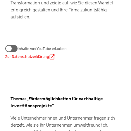
Transformation und zeigte auf, wie Sie diesen Wandel
erfolgreich gestalten und Ihre Firma zukunftsfähig
aufstellen.
Wir benötigen Ihre Zustimmung
Inhalte von YouTube erlauben
zum Anzeigen von YouTube-Videos
Daten werden nur an Google übermittelt, soweit dies für die
Zur Datenschutzerklärung
Inhalte von YouTube erlauben
Einbindung von YouTube erforderlich ist. Informationen finden
Sie
in unserem Datenschutzhinweis
.
Auf die Verarbeitung der Daten durch Google haben wir keinen
Einfluss. Google übermittelt Ihre Daten möglicherweise in
Länder ohne der EU gleichwertiges Datenschutzniveau (z. B.
USA). Informationen finden Sie
in der Google-
Datenschutzerklärung.
Thema: „Fördermöglichkeiten für nachhaltige
Investitionsprojekte"
Viele Unternehmerinnen und Unternehmer fragen sich
derzeit, wie sie ihr Unternehmen umweltfreundlich,