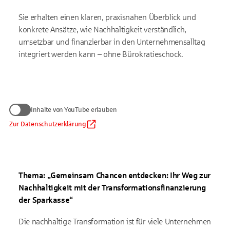
Sie erhalten einen klaren, praxisnahen Überblick und
konkrete Ansätze, wie Nachhaltigkeit verständlich,
umsetzbar und finanzierbar in den Unternehmensalltag
integriert werden kann – ohne Bürokratieschock.
Wir benötigen Ihre Zustimmung
Inhalte von YouTube erlauben
zum Anzeigen von YouTube-Videos
Daten werden nur an Google übermittelt, soweit dies für die
Zur Datenschutzerklärung
Inhalte von YouTube erlauben
Einbindung von YouTube erforderlich ist. Informationen finden
Sie
in unserem Datenschutzhinweis
.
Auf die Verarbeitung der Daten durch Google haben wir keinen
Einfluss. Google übermittelt Ihre Daten möglicherweise in
Thema: „Gemeinsam Chancen entdecken: Ihr Weg zur
Länder ohne der EU gleichwertiges Datenschutzniveau (z. B.
USA). Informationen finden Sie
in der Google-
Nachhaltigkeit mit der Transformationsfinanzierung
Datenschutzerklärung.
der Sparkasse“
Die nachhaltige Transformation ist für viele Unternehmen