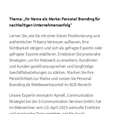
Sie
in unserem Datenschutzhinweis
.
Auf die Verarbeitung der Daten durch Google haben wir keinen
Einfluss. Google übermittelt Ihre Daten möglicherweise in
Thema: „Ihr Name als Marke: Personal Branding für
Länder ohne der EU gleichwertiges Datenschutzniveau (z. B.
USA). Informationen finden Sie
in der Google-
nachhaltigen Unternehmenserfolg“
Datenschutzerklärung.
Lernen Sie, wie Sie mit einer klaren Positionierung und
authentischer Präsenz Vertrauen aufbauen, Ihre
Sichtbarkeit steigern und sich als gefragte Expertin oder
gefragter Experte etablieren. Entdecken Sie praxisnahe
Strategien, um Ihr Netzwerk zu erweitern, Kundinnen
und Kunden gezielt anzusprechen und langfristige
Geschäftsbeziehungen zu stärken. Machen Sie Ihre
Persönlichkeit zur Marke und nutzen Sie Personal
Branding als Wettbewerbsvorteil im B2B-Bereich!
Unsere Expertin Annkatrin Rymell, Communication
Strategist bei der S-Communication Services GmbH, hat
im Webseminar vom 10. April 2025 wertvolle Einblicke
und praxisnahe Tipps gegeben, wie Sie durch