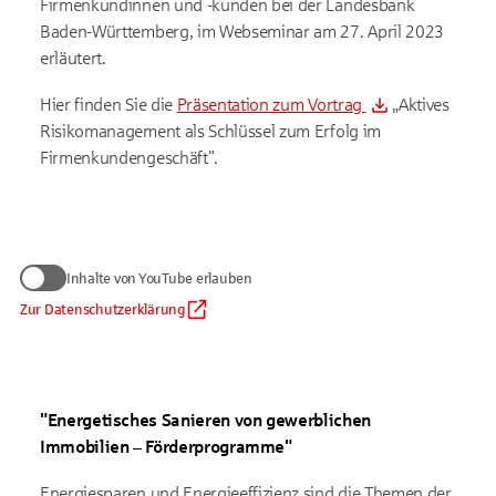
Firmenkundinnen und -kunden bei der Landesbank
Baden-Württemberg, im Webseminar am 27. April 2023
erläutert.
Hier finden Sie die
Präsentation zum Vortrag
„Aktives
Risikomanagement als Schlüssel zum Erfolg im
Firmenkundengeschäft".
Wir benötigen Ihre Zustimmung
Inhalte von YouTube erlauben
zum Anzeigen von YouTube-Videos
Daten werden nur an Google übermittelt, soweit dies für die
Zur Datenschutzerklärung
Inhalte von YouTube erlauben
Einbindung von YouTube erforderlich ist. Informationen finden
Sie
in unserem Datenschutzhinweis
.
Auf die Verarbeitung der Daten durch Google haben wir keinen
Einfluss. Google übermittelt Ihre Daten möglicherweise in
"Energetisches Sanieren von gewerblichen
Länder ohne der EU gleichwertiges Datenschutzniveau (z. B.
USA). Informationen finden Sie
in der Google-
Immobilien – Förderprogramme"
Datenschutzerklärung.
Energiesparen und Energieeffizienz sind die Themen der