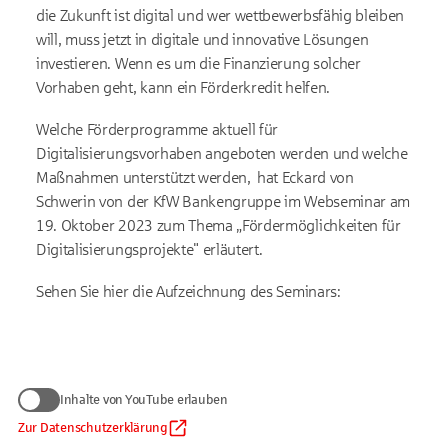
die Zukunft ist digital und wer wettbewerbsfähig bleiben
will, muss jetzt in digitale und innovative Lösungen
investieren. Wenn es um die Finanzierung solcher
Vorhaben geht, kann ein Förderkredit helfen.
Welche Förderprogramme aktuell für
Digitalisierungsvorhaben angeboten werden und welche
Maßnahmen unterstützt werden, hat Eckard von
Schwerin von der KfW Bankengruppe im Webseminar am
19. Oktober 2023 zum Thema „Fördermöglichkeiten für
Digitalisierungsprojekte" erläutert.
Sehen Sie hier die Aufzeichnung des Seminars:
Wir benötigen Ihre Zustimmung
Inhalte von YouTube erlauben
zum Anzeigen von YouTube-Videos
Daten werden nur an Google übermittelt, soweit dies für die
Zur Datenschutzerklärung
Inhalte von YouTube erlauben
Einbindung von YouTube erforderlich ist. Informationen finden