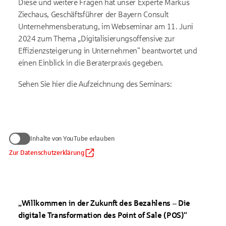
Diese und weitere Fragen hat unser Experte Markus
Ziechaus, Geschäftsführer der Bayern Consult
Unternehmensberatung, im Webseminar am 11. Juni
2024 zum Thema „Digitalisierungsoffensive zur
Effizienzsteigerung in Unternehmen" beantwortet und
einen Einblick in die Beraterpraxis gegeben.
Sehen Sie hier die Aufzeichnung des Seminars:
Wir benötigen Ihre Zustimmung
Inhalte von YouTube erlauben
zum Anzeigen von YouTube-Videos
Daten werden nur an Google übermittelt, soweit dies für die
Zur Datenschutzerklärung
Inhalte von YouTube erlauben
Einbindung von YouTube erforderlich ist. Informationen finden
Sie
in unserem Datenschutzhinweis
.
Auf die Verarbeitung der Daten durch Google haben wir keinen
Einfluss. Google übermittelt Ihre Daten möglicherweise in
„Willkommen in der Zukunft des Bezahlens – Die
Länder ohne der EU gleichwertiges Datenschutzniveau (z. B.
USA). Informationen finden Sie
in der Google-
digitale Transformation des Point of Sale (POS)“
Datenschutzerklärung.