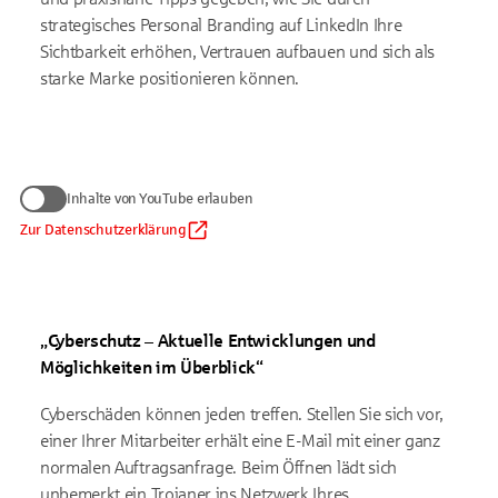
strategisches Personal Branding auf LinkedIn Ihre
Sichtbarkeit erhöhen, Vertrauen aufbauen und sich als
starke Marke positionieren können.
Wir benötigen Ihre Zustimmung
Inhalte von YouTube erlauben
zum Anzeigen von YouTube-Videos
Daten werden nur an Google übermittelt, soweit dies für die
Zur Datenschutzerklärung
Inhalte von YouTube erlauben
Einbindung von YouTube erforderlich ist. Informationen finden
Sie
in unserem Datenschutzhinweis
.
Auf die Verarbeitung der Daten durch Google haben wir keinen
Einfluss. Google übermittelt Ihre Daten möglicherweise in
„Cyberschutz – Aktuelle Entwicklungen und
Länder ohne der EU gleichwertiges Datenschutzniveau (z. B.
USA). Informationen finden Sie
in der Google-
Möglichkeiten im Überblick“
Datenschutzerklärung.
Cyberschäden können jeden treffen. Stellen Sie sich vor,
einer Ihrer Mitarbeiter erhält eine E-Mail mit einer ganz
normalen Auftragsanfrage. Beim Öffnen lädt sich
unbemerkt ein Trojaner ins Netzwerk Ihres