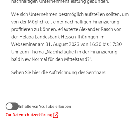
nachhaltigen Unternehmensleistung gebunden.
Wie sich Unternehmen bestmöglich aufstellen sollten, um
von der Möglichkeit einer nachhaltigen Finanzierung
profitieren zu können, erläuterte Alexander Rasch von
der Helaba Landesbank Hessen-Thüringen im
Webseminar am 31. August 2023 von 16:30 bis 17:30
Uhr zum Thema „Nachhaltigkeit in der Finanzierung –
bald New Normal für den Mittelstand?“.
Sehen Sie hier die Aufzeichnung des Seminars:
Wir benötigen Ihre Zustimmung
Inhalte von YouTube erlauben
zum Anzeigen von YouTube-Videos
Daten werden nur an Google übermittelt, soweit dies für die
Zur Datenschutzerklärung
Inhalte von YouTube erlauben
Einbindung von YouTube erforderlich ist. Informationen finden
Sie
in unserem Datenschutzhinweis
.
Auf die Verarbeitung der Daten durch Google haben wir keinen