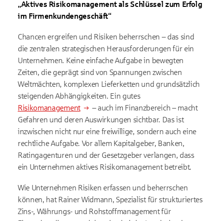
„Aktives Risikomanagement als Schlüssel zum Erfolg
Länder ohne der EU gleichwertiges Datenschutzniveau (z. B.
USA). Informationen finden Sie
in der Google-
im Firmenkundengeschäft“
Datenschutzerklärung.
Chancen ergreifen und Risiken beherrschen – das sind
die zentralen strategischen Herausforderungen für ein
Unternehmen. Keine einfache Aufgabe in bewegten
Zeiten, die geprägt sind von Spannungen zwischen
Weltmächten, komplexen Lieferketten und grundsätzlich
steigenden Abhängigkeiten. Ein gutes
Risikomanagement
– auch im Finanzbereich – macht
Gefahren und deren Auswirkungen sichtbar. Das ist
inzwischen nicht nur eine freiwillige, sondern auch eine
rechtliche Aufgabe. Vor allem Kapitalgeber, Banken,
Ratingagenturen und der Gesetzgeber verlangen, dass
ein Unternehmen aktives Risikomanagement betreibt.
Wie Unternehmen Risiken erfassen und beherrschen
können, hat Rainer Widmann, Spezialist für strukturiertes
Zins-, Währungs- und Rohstoffmanagement für