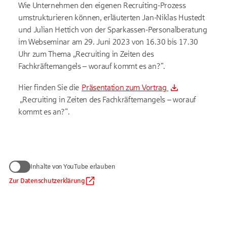
Wie Unternehmen den eigenen Recruiting-Prozess
umstrukturieren können, erläuterten Jan-Niklas Hustedt
und Julian Hettich von der Sparkassen-Personalberatung
im Webseminar am 29. Juni 2023 von 16.30 bis 17.30
Uhr zum Thema „Recruiting in Zeiten des
Fachkräftemangels – worauf kommt es an?".
Hier finden Sie die
Präsentation zum Vortrag
„Recruiting in Zeiten des Fachkräftemangels – worauf
kommt es an?".
Wir benötigen Ihre Zustimmung
Inhalte von YouTube erlauben
zum Anzeigen von YouTube-Videos
Daten werden nur an Google übermittelt, soweit dies für die
Zur Datenschutzerklärung
Inhalte von YouTube erlauben
Einbindung von YouTube erforderlich ist. Informationen finden
Sie
in unserem Datenschutzhinweis
.
Auf die Verarbeitung der Daten durch Google haben wir keinen
Einfluss. Google übermittelt Ihre Daten möglicherweise in