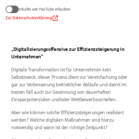
Wir benötigen Ihre Zustimmung
Inhalte von YouTube erlauben
zum Anzeigen von YouTube-Videos
Daten werden nur an Google übermittelt, soweit dies für die
Zur Datenschutzerklärung
Inhalte von YouTube erlauben
Einbindung von YouTube erforderlich ist. Informationen finden
Sie
in unserem Datenschutzhinweis
.
Auf die Verarbeitung der Daten durch Google haben wir keinen
Einfluss. Google übermittelt Ihre Daten möglicherweise in
„Digitalisierungsoffensive zur Effizienzsteigerung in
Länder ohne der EU gleichwertiges Datenschutzniveau (z. B.
USA). Informationen finden Sie
in der Google-
Unternehmen"
Datenschutzerklärung.
Digitale Transformation ist für Unternehmen kein
Selbstzweck: dieser Prozess dient zur Vereinfachung oder
gar zur Verbesserung betrieblicher Abläufe und damit im
besten Fall auch zur Gewinnung von dauerhaften
Einsparpotenzialen und/oder Wettbewerbsvorteilen.
Aber wie können solche Effizienzsteigerungen realisiert
werden? Welche digitalen Maßnahmen sind hierzu
notwendig und wann ist der richtige Zeitpunkt?