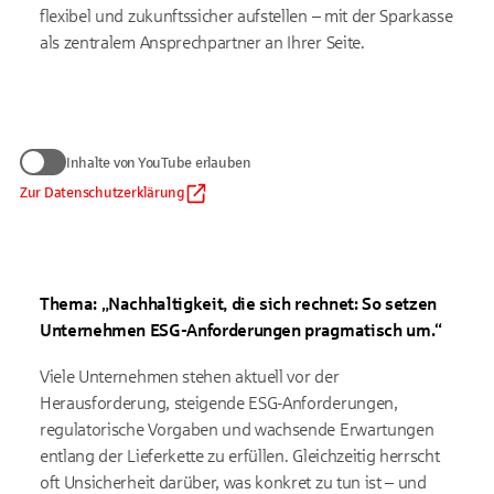
flexibel und zukunftssicher aufstellen – mit der Sparkasse
als zentralem Ansprechpartner an Ihrer Seite.
Wir benötigen Ihre Zustimmung
Inhalte von YouTube erlauben
zum Anzeigen von YouTube-Videos
Daten werden nur an Google übermittelt, soweit dies für die
Zur Datenschutzerklärung
Inhalte von YouTube erlauben
Einbindung von YouTube erforderlich ist. Informationen finden
Sie
in unserem Datenschutzhinweis
.
Auf die Verarbeitung der Daten durch Google haben wir keinen
Einfluss. Google übermittelt Ihre Daten möglicherweise in
Thema: „Nachhaltigkeit, die sich rechnet: So setzen
Länder ohne der EU gleichwertiges Datenschutzniveau (z. B.
USA). Informationen finden Sie
in der Google-
Unternehmen ESG-Anforderungen pragmatisch um.“
Datenschutzerklärung.
Viele Unternehmen stehen aktuell vor der
Herausforderung, steigende ESG-Anforderungen,
regulatorische Vorgaben und wachsende Erwartungen
entlang der Lieferkette zu erfüllen. Gleichzeitig herrscht
oft Unsicherheit darüber, was konkret zu tun ist – und