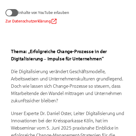
Wir benötigen Ihre Zustimmung
Inhalte von YouTube erlauben
zum Anzeigen von YouTube-Videos
Daten werden nur an Google übermittelt, soweit dies für die
Zur Datenschutzerklärung
Inhalte von YouTube erlauben
Einbindung von YouTube erforderlich ist. Informationen finden
Sie
in unserem Datenschutzhinweis
.
Auf die Verarbeitung der Daten durch Google haben wir keinen
Einfluss. Google übermittelt Ihre Daten möglicherweise in
Thema: „Erfolgreiche Change-Prozesse in der
Länder ohne der EU gleichwertiges Datenschutzniveau (z. B.
USA). Informationen finden Sie
in der Google-
Digitalisierung – Impulse für Unternehmen“
Datenschutzerklärung.
Die Digitalisierung verändert Geschäftsmodelle,
Arbeitsweisen und Unternehmenskulturen grundlegend.
Doch wie lassen sich Change-Prozesse so steuern, dass
Mitarbeitende den Wandel mittragen und Unternehmen
zukunftssicher bleiben?
Unser Experte Dr. Daniel Oster, Leiter Digitalisierung und
Innovationen bei der Kreissparkasse Köln, hat im
Webseminar vom 5. Juni 2025 praxisnahe Einblicke in
erfolgreiche Change-Management-Strategien für die