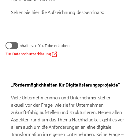
Sehen Sie hier die Aufzeichnung des Seminars:
Wir benötigen Ihre Zustimmung
Inhalte von YouTube erlauben
zum Anzeigen von YouTube-Videos
Daten werden nur an Google übermittelt, soweit dies für die
Zur Datenschutzerklärung
Inhalte von YouTube erlauben
Einbindung von YouTube erforderlich ist. Informationen finden
Sie
in unserem Datenschutzhinweis
.
Auf die Verarbeitung der Daten durch Google haben wir keinen
Einfluss. Google übermittelt Ihre Daten möglicherweise in
„Fördermöglichkeiten für Digitalisierungsprojekte“
Länder ohne der EU gleichwertiges Datenschutzniveau (z. B.
USA). Informationen finden Sie
in der Google-
Datenschutzerklärung.
Viele Unternehmerinnen und Unternehmer stehen
aktuell vor der Frage, wie sie ihr Unternehmen
zukunftsfähig aufstellen und strukturieren. Neben allen
Aspekten rund um das Thema Nachhaltigkeit geht es vor
allem auch um die Anforderungen an eine digitale
Transformation im eigenen Unternehmen. Keine Frage –