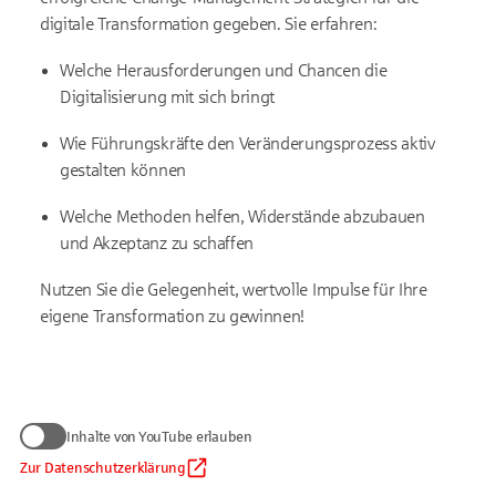
digitale Transformation gegeben. Sie erfahren:
Welche Herausforderungen und Chancen die
Digitalisierung mit sich bringt
Wie Führungskräfte den Veränderungsprozess aktiv
gestalten können
Welche Methoden helfen, Widerstände abzubauen
und Akzeptanz zu schaffen
Nutzen Sie die Gelegenheit, wertvolle Impulse für Ihre
eigene Transformation zu gewinnen!
Wir benötigen Ihre Zustimmung
Inhalte von YouTube erlauben
zum Anzeigen von YouTube-Videos
Daten werden nur an Google übermittelt, soweit dies für die
Zur Datenschutzerklärung
Inhalte von YouTube erlauben
Einbindung von YouTube erforderlich ist. Informationen finden