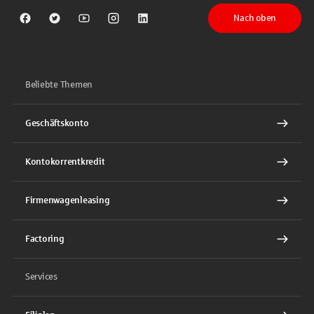
Nach oben
Sparkasse auf Facebook
Sparkasse auf Twitter
Sparkasse auf Youtube
Sparkasse auf Instagram
Sparkasse auf LinkedIn
Beliebte Themen
Geschäftskonto
Kontokorrentkredit
Firmenwagenleasing
Factoring
Services