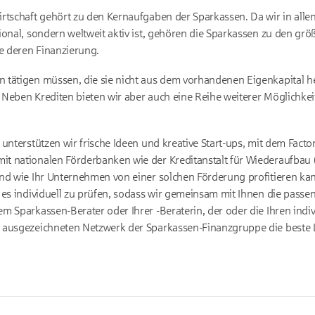
rtschaft gehört zu den Kernaufgaben der Sparkassen. Da wir in alle
ional, sondern weltweit aktiv ist, gehören die Sparkassen zu den g
 deren Finanzierung.
 tätigen müssen, die sie nicht aus dem vorhandenen Eigenkapital 
Neben Krediten bieten wir aber auch eine Reihe weiterer Möglichke
unterstützen wir frische Ideen und kreative Start-ups, mit dem Factori
t nationalen Förderbanken wie der Kreditanstalt für Wiederaufbau 
nd wie Ihr Unternehmen von einer solchen Förderung profitieren kan
 es individuell zu prüfen, sodass wir gemeinsam mit Ihnen die passe
m Sparkassen-Berater oder Ihrer -Beraterin, der oder die Ihren indiv
 ausgezeichneten Netzwerk der Sparkassen-Finanzgruppe die beste Lö