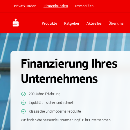
Privatkunden
Firmenkunden
Immobilien
Produkte
Ratgeber
Aktuelles
Über uns
Finanzierung Ihres
Unternehmens
200 Jahre Erfahrung
Liquidität – sicher und schnell
Klassische und moderne Produkte
Wir finden die passende Finanzierung für Ihr Unternehmen