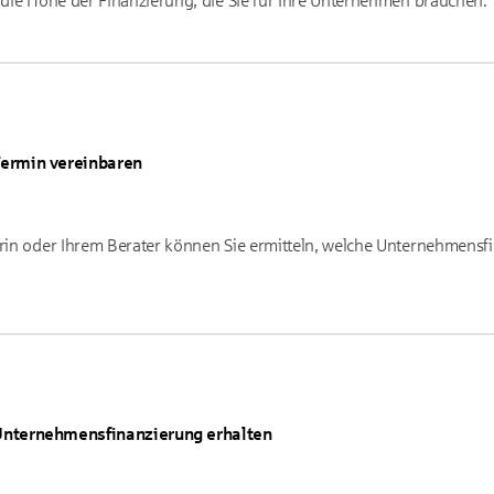
b die Höhe der Finanzierung, die Sie für Ihre Unternehmen brauchen.
ermin vereinbaren
erin oder Ihrem Berater können Sie ermitteln, welche Unternehmensfi
nternehmensfinanzierung erhalten