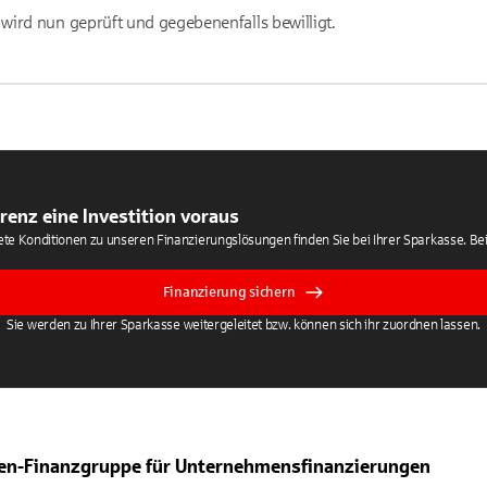
wird nun geprüft und gegebenenfalls bewilligt.
renz eine Investition voraus
te Konditionen zu unseren Finanzierungslösungen finden Sie bei Ihrer Sparkasse. Bei
Finanzierung sichern
Sie werden zu Ihrer Sparkasse weitergeleitet bzw. können sich ihr zuordnen lassen.
en-Finanzgruppe für Unternehmensfinanzierungen