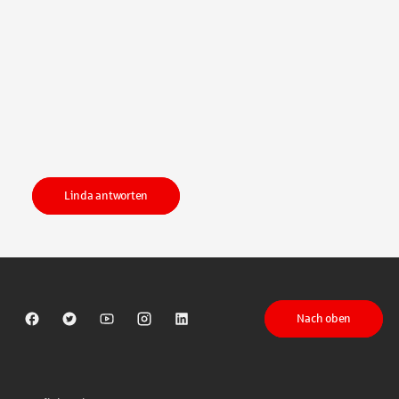
Linda antworten
Nach oben
Sparkasse auf Facebook
Sparkasse auf Twitter
Sparkasse auf Youtube
Sparkasse auf Instagram
Sparkasse auf LinkedIn