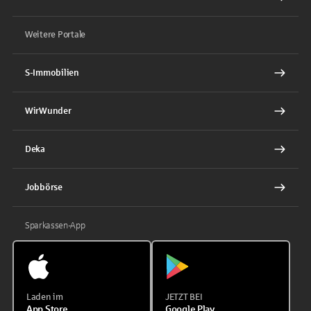
Weitere Portale
S-Immobilien
WirWunder
Deka
Jobbörse
Sparkassen-App
Laden im
JETZT BEI
App Store
Google Play