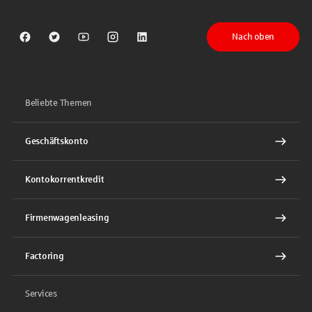
Nach oben
Sparkasse auf Facebook
Sparkasse auf Twitter
Sparkasse auf Youtube
Sparkasse auf Instagram
Sparkasse auf LinkedIn
Beliebte Themen
Geschäftskonto
Kontokorrentkredit
Firmenwagenleasing
Factoring
Services