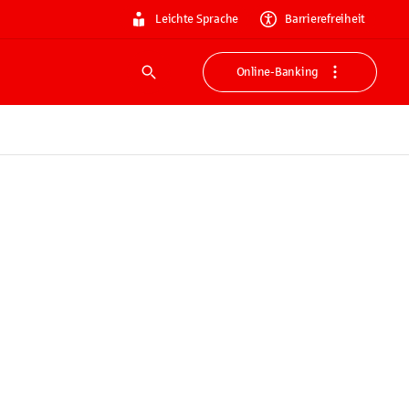
Leichte Sprache
Barrierefreiheit
Online-Banking
Suche