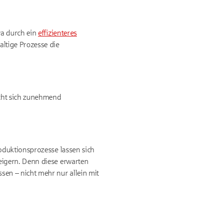
wa durch ein
effizienteres
altige Prozesse die
cht sich zunehmend
oduktionsprozesse lassen sich
eigern. Denn diese erwarten
n – nicht mehr nur allein mit