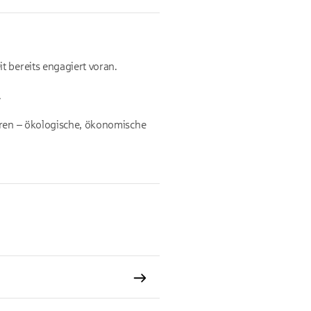
t bereits engagiert voran.
.
oren – ökologische, ökonomische