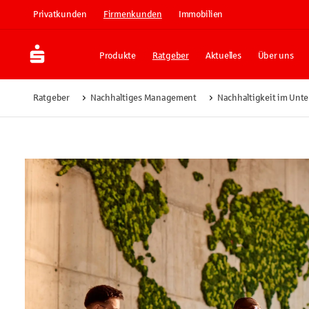
Privatkunden
Firmenkunden
Immobilien
Produkte
Ratgeber
Aktuelles
Über uns
Ratgeber
Nachhaltiges Management
Nachhaltigkeit im Un