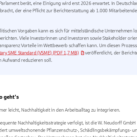
Parlament berät, eine Einigung wird erst 2026 erwartet. In Deutschl
racht, der eine Pflicht zur Berichterstattung ab 1.000 Mitarbeitenden
tischen Vorgaben kann es sich für mittelständische Unternehmen lohn
berichten. Viele Investorinnen und Investoren sowie Stakeholder ori
ransparenz Vorteile im Wettbewerb schaffen kann. Um diesen Prozess 
tary SME Standard (VSME)
(PDF 1,7 MB)
veröffentlicht, der Beric
n Aufwand reduzieren soll.
o geht's
er leicht, Nachhaltigkeit in den Arbeitsalltag zu integrieren.
quente Nachhaltigkeitsstrategie verfolgt, ist die W. Neudorff GmbH
iert umweltschonende Pflanzenschutz-, Schädlingsbekämpfungs- und