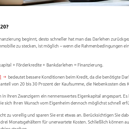
 20?
nanzierung beginnt, desto schneller hat man das Darlehen zurückgeza
e Immobilie zu stecken, ist möglich – wenn die Rahmenbedingungen 
kapital + Förderkredite + Bankdarlehen = Finanzierung.
l
bedeutet bessere Konditionen beim Kredit, da die benötigte Dar
lanteil von 20 bis 30 Prozent der Kaufsumme, die Nebenkosten des K
in ihren Zwanzigern ein nennenswertes Eigenkapital angespart. Es 
ie sich Ihren Wunsch vom Eigenheim dennoch möglichst schnell erfü
ht zu voreilig und sparen Sie erst etwas an. Berücksichtigen Sie dabe
s drei Monatsgehältern für unerwartete Kosten. Schließlich können a
hine streiken.