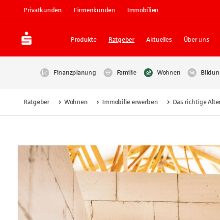
Privatkunden
Firmenkunden
Immobilien
Produkte
Ratgeber
Aktuelles
Über uns
Finanzplanung
Familie
Wohnen
Bildun
Ratgeber
Wohnen
Immobilie erwerben
Das richtige Alt