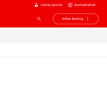
Leichte Sprache
Barrierefreiheit
Online-Banking
Suche