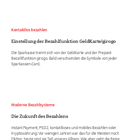
Kontaktlos bezahlen
Einstellung der Bezahlfunktion GeldKarte/girogo
Die Sparkasse trennt sich von der GeldKarte und der Prepaid-
Bezahlfunktion girogo. Bald verschwinden die Symbole von jeder
Sparkassen-Card.
Moderne Bezahlsysteme
Die Zukunft des Bezahlens
Instant Payment, PSD2, kontaktloses und mobiles Bezahlen oder
Kryptowährung: Vor wenigen Jahren war das für die Meisten noch
Fiktion, heute sind sie Teil unseres Alltags. Wie aber geht die Reise