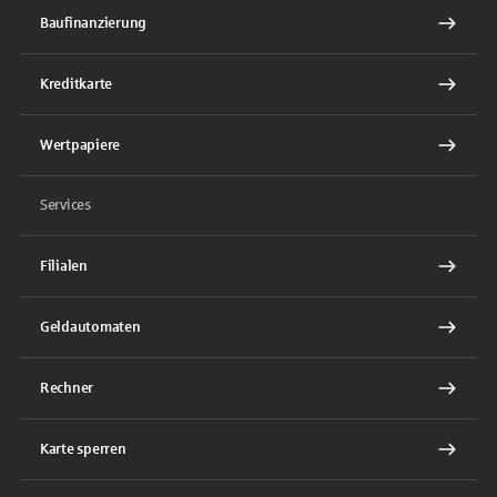
Baufinanzierung
Kreditkarte
Wertpapiere
Services
Filialen
Geldautomaten
Rechner
Karte sperren