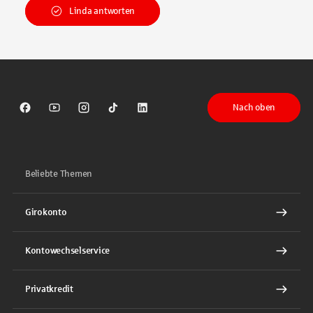
Linda antworten
Nach oben
Sparkasse auf Facebook
Sparkasse auf Youtube
Sparkasse auf Instagram
Sparkasse auf TikTok
Sparkasse auf LinkedIn
Beliebte Themen
Girokonto
Kontowechselservice
Privatkredit