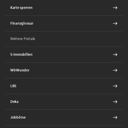
Karte sperren
Finanzglossar
Weitere Portale
S-Immobilien
WirWunder
LBS
Deka
Jobbörse