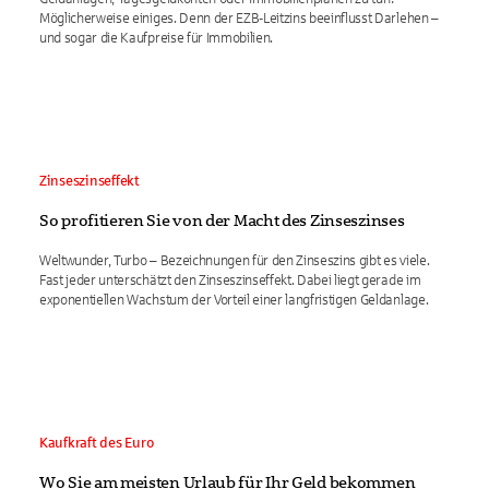
Möglicherweise einiges. Denn der EZB-Leitzins beeinflusst Darlehen –
und sogar die Kaufpreise für Immobilien.
Zinseszinseffekt
So profitieren Sie von der Macht des Zinseszinses
Weltwunder, Turbo – Bezeichnungen für den Zinseszins gibt es viele.
Fast jeder unterschätzt den Zinseszinseffekt. Dabei liegt gerade im
exponentiellen Wachstum der Vorteil einer langfristigen Geldanlage.
Kaufkraft des Euro
Wo Sie am meisten Urlaub für Ihr Geld bekommen