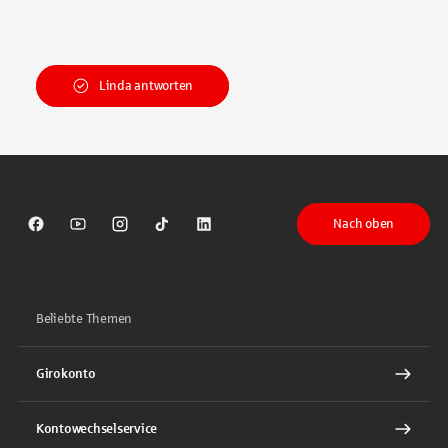
Linda antworten
Nach oben
Sparkasse auf Facebook
Sparkasse auf Youtube
Sparkasse auf Instagram
Sparkasse auf TikTok
Sparkasse auf LinkedIn
Beliebte Themen
Girokonto
Kontowechselservice