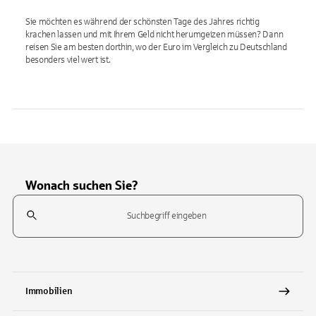
Sie möchten es während der schönsten Tage des Jahres richtig
krachen lassen und mit Ihrem Geld nicht herumgeizen müssen? Dann
reisen Sie am besten dorthin, wo der Euro im Vergleich zu Deutschland
besonders viel wert ist.
Wonach suchen Sie?
Suchfeld
Tippen Sie, um nach Themen zu suchen. Verwenden Sie die Pfeil-T
Immobilien