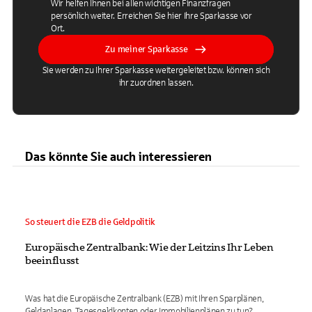
Wir helfen Ihnen bei allen wichtigen Finanzfragen
persönlich weiter. Erreichen Sie hier Ihre Sparkasse vor
Ort.
Zu meiner Sparkasse
Sie werden zu Ihrer Sparkasse weitergeleitet bzw. können sich
ihr zuordnen lassen.
Das könnte Sie auch interessieren
So steuert die EZB die Geldpolitik
Europäische Zentralbank: Wie der Leitzins Ihr Leben
beeinflusst
Was hat die Europäische Zentralbank (EZB) mit Ihren Sparplänen,
Geldanlagen, Tagesgeldkonten oder Immobilienplänen zu tun?