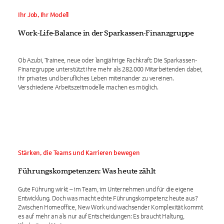
Ihr Job, Ihr Modell
Work-Life-Balance in der Sparkassen-Finanzgruppe
Ob Azubi, Trainee, neue oder langjährige Fachkraft: Die Sparkassen-
Finanzgruppe unterstützt ihre mehr als 282.000 Mitarbeitenden dabei,
ihr privates und berufliches Leben miteinander zu vereinen.
Verschiedene Arbeitszeitmodelle machen es möglich.
Stärken, die Teams und Karrieren bewegen
Führungskompetenzen: Was heute zählt
Gute Führung wirkt – im Team, im Unternehmen und für die eigene
Entwicklung. Doch was macht echte Führungskompetenz heute aus?
Zwischen Homeoffice, New Work und wachsender Komplexität kommt
es auf mehr an als nur auf Entscheidungen: Es braucht Haltung,