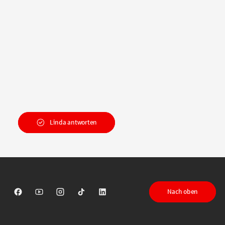
Linda antworten
Nach oben
Sparkasse auf Facebook
Sparkasse auf Youtube
Sparkasse auf Instagram
Sparkasse auf TikTok
Sparkasse auf LinkedIn