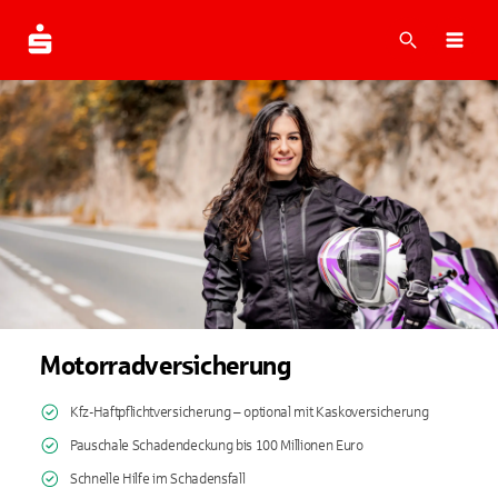
Suche
Navi
Motorradversicherung
Kfz-Haftpflichtversicherung – optional mit Kaskoversicherung
Pauschale Schadendeckung bis 100 Millionen Euro
Schnelle Hilfe im Schadensfall