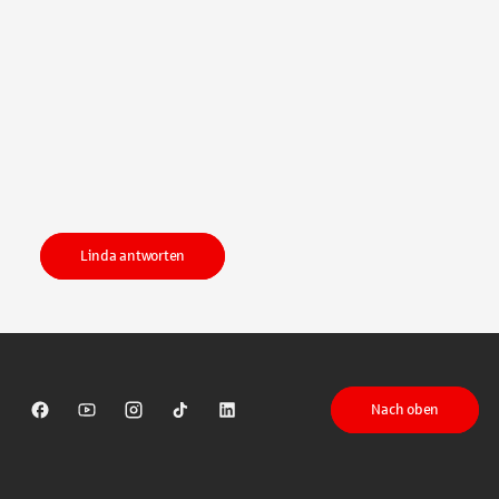
Linda antworten
Nach oben
Sparkasse auf Facebook
Sparkasse auf Youtube
Sparkasse auf Instagram
Sparkasse auf TikTok
Sparkasse auf LinkedIn