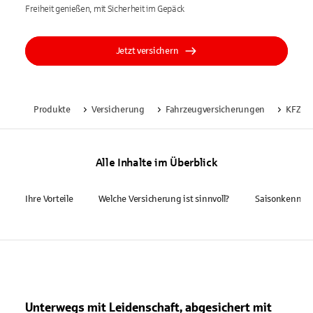
Freiheit genießen, mit Sicherheit im Gepäck
Jetzt versichern
Produkte
Versicherung
Fahrzeugversicherungen
KFZ-Ve
Alle Inhalte im Überblick
Ihre Vorteile
Welche Versicherung ist sinnvoll?
Saisonkennze
Unterwegs mit Leidenschaft, abgesichert mit