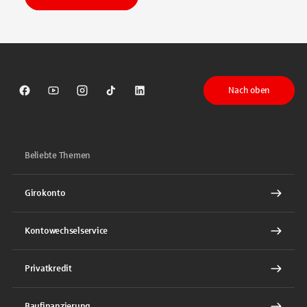
Nach oben
Sparkasse auf Facebook
Sparkasse auf Youtube
Sparkasse auf Instagram
Sparkasse auf TikTok
Sparkasse auf LinkedIn
Beliebte Themen
Girokonto
Kontowechselservice
Privatkredit
Baufinanzierung