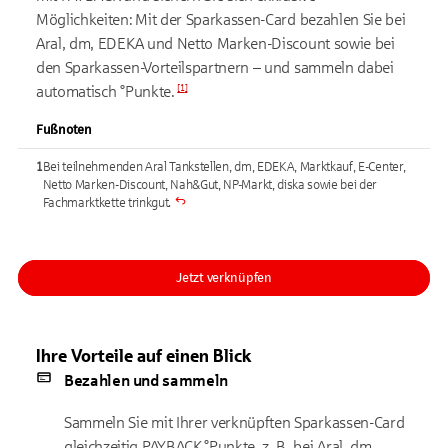
Möglichkeiten:
Mit der Sparkassen-Card bezahlen Sie bei
Aral, dm, EDEKA und Netto Marken-Discount sowie bei
den Sparkassen-Vorteilspartnern – und sammeln dabei
[
1
]
automatisch °
Punkte.
Fußnoten
1
Bei teilnehmenden Aral Tankstellen, dm, EDEKA, Marktkauf, E-Center,
Netto Marken-Discount, Nah&Gut, NP-Markt, diska sowie bei der
Fachmarktkette trinkgut.
Jetzt verknüpfen
Ihre Vorteile auf einen Blick
Bezahlen und sammeln
Sammeln Sie mit Ihrer verknüpften Sparkassen-Card
gleichzeitig PAYBACK °Punkte, z. B. bei Aral, dm,