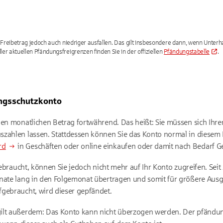
 Freibetrag jedoch auch niedriger ausfallen. Das gilt insbesondere dann, wenn Unterh
er aktuellen Pfändungsfreigrenzen finden Sie in der offiziellen
Pfändungstabelle
.
ungsschutzkonto
gen monatlichen Betrag fortwährend. Das heißt: Sie müssen sich Ihren
szahlen lassen. Stattdessen können Sie das Konto normal in diesem 
rd
in Geschäften oder online einkaufen oder damit nach Bedarf G
ufgebraucht, können Sie jedoch nicht mehr auf Ihr Konto zugreifen. 
nate lang in den Folgemonat übertragen und somit für größere Ausg
gebraucht, wird dieser gepfändet.
ilt außerdem: Das Konto kann nicht überzogen werden. Der pfändun