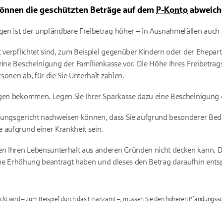
 können die geschützten Beträge auf dem
P-Konto
abweich
en ist der unpfändbare Freibetrag höher – in Ausnahmefällen auch n
t verpflichtet sind, zum Beispiel gegenüber Kindern oder der Ehepar
eine Bescheinigung der Familienkasse vor. Die Höhe Ihres Freibetra
onen ab, für die Sie Unterhalt zahlen.
gen bekommen. Legen Sie Ihrer Sparkasse dazu eine Bescheinigung de
kungsgericht nachweisen können, dass Sie aufgrund besonderer Bed
 aufgrund einer Krankheit sein.
 Ihren Lebensunterhalt aus anderen Gründen nicht decken kann. Das
ne Erhöhung beantragt haben und dieses den Betrag daraufhin ents
kt wird – zum Beispiel durch das Finanzamt –, müssen Sie den höheren Pfändungssch