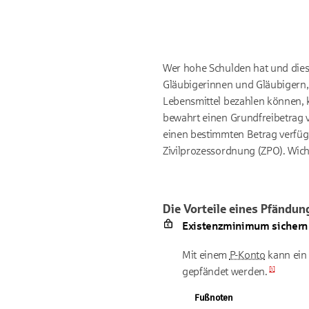
Wer hohe Schulden hat und dies
Gläubigerinnen und Gläubigern, 
Lebensmittel bezahlen können, 
bewahrt einen Grundfreibetrag 
einen bestimmten Betrag verfüg
Zivilprozessordnung (ZPO). Wicht
Die Vorteile eines Pfändu
Existenzminimum sichern
Mit einem
P-Konto
kann ein 
[
i
]
gepfändet
werden.
Fußnoten