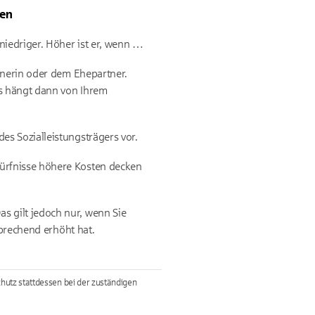
en
iedriger. Höher ist er, wenn …
tnerin oder dem Ehepartner.
gs hängt dann von Ihrem
s Sozialleistungsträgers vor.
ürfnisse höhere Kosten decken
 gilt jedoch nur, wenn Sie
prechend erhöht hat.
utz stattdessen bei der zuständigen