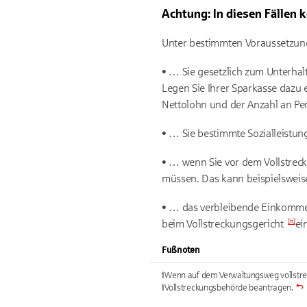
Achtung: In diesen Fällen
Unter bestimmten Voraussetzung
• … Sie gesetzlich zum Unterhal
Legen Sie Ihrer Sparkasse dazu 
Nettolohn und der Anzahl an Pers
• … Sie bestimmte Sozialleistun
• … wenn Sie vor dem Vollstrec
müssen. Das kann beispielsweise
• … das verbleibende Einkommen
[
ii
]
beim
Vollstreckungsgericht
ei
Fußnoten
i
Wenn auf dem Verwaltungsweg vollstrec
i
Vollstreckungsbehörde beantragen.