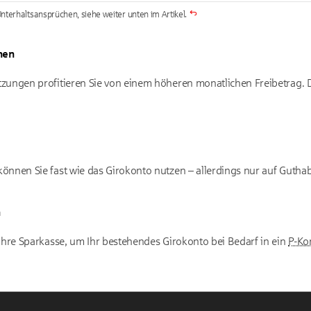
terhaltsansprüchen, siehe weiter unten im Artikel.
hen
ungen profitieren Sie von einem höheren monatlichen Freibetrag. Da
nnen Sie fast wie das Girokonto nutzen – allerdings nur auf Gutha
n
Ihre Sparkasse, um Ihr bestehendes Girokonto bei Bedarf in ein
P-Ko