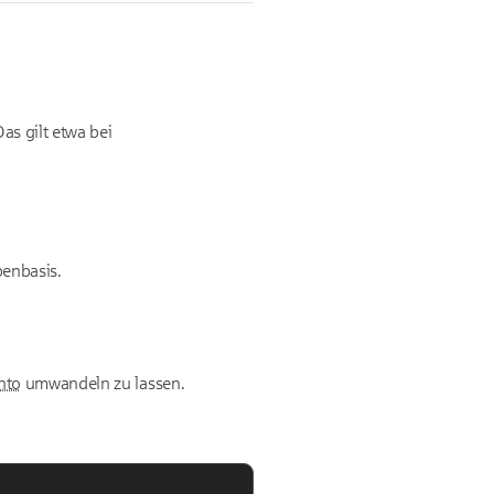
s gilt etwa bei
benbasis.
nto
umwandeln zu lassen.