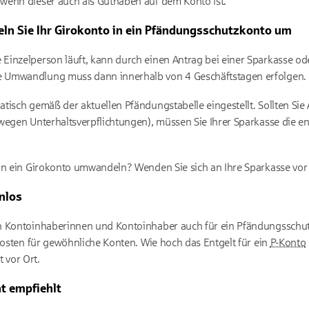
wenn dieser auch als Guthaben auf dem Konto ist.
eln Sie Ihr Girokonto in ein Pfändungsschutzkonto um
ne Einzelperson läuft, kann durch einen Antrag bei einer Sparkasse od
 Umwandlung muss dann innerhalb von 4 Geschäftstagen erfolgen.
tisch gemäß der aktuellen Pfändungstabelle eingestellt. Sollten Si
 wegen Unterhaltsverpflichtungen), müssen Sie Ihrer Sparkasse die 
in ein Girokonto umwandeln? Wenden Sie sich an Ihre Sparkasse vor 
enlos
n Kontoinhaberinnen und Kontoinhaber auch für ein Pfändungsschutz
 Kosten für gewöhnliche Konten. Wie hoch das Entgelt für ein
P-Konto
t vor Ort.
t empfiehlt