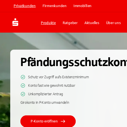
Privatkunden
Firmenkunden
Immobilien
Produkte
Ratgeber
Aktuelles
Über uns
Pfändungsschutzkon
Schutz vor Zugriff aufs Existenzminimum
Konto fast wie gewohnt nutzbar
Unkomplizierter Antrag
Girokonto in P-Konto umwandeln
P-Konto eröffnen