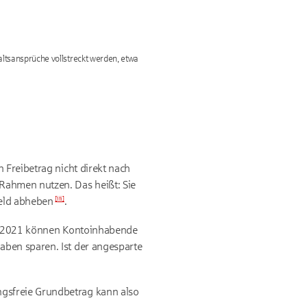
altsansprüche vollstreckt werden, etwa
 Freibetrag nicht direkt nach
Rahmen nutzen. Das heißt: Sie
[
iii
]
eld
abheben
.
Seit 2021 können Kontoinhabende
aben sparen. Ist der angesparte
gsfreie Grundbetrag kann also