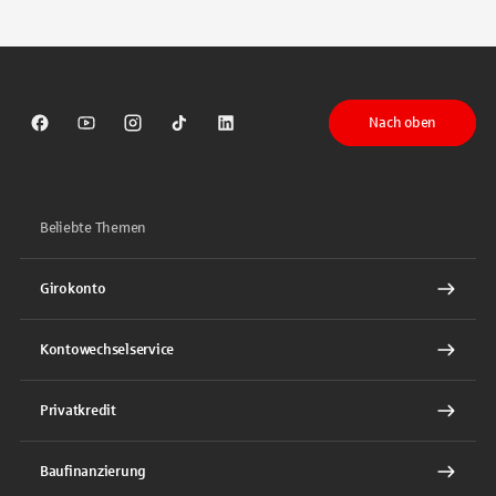
Tippen Sie, um nach Themen zu suchen. Verwenden Sie die Pfeil-T
Nach oben
Sparkasse auf Facebook
Sparkasse auf Youtube
Sparkasse auf Instagram
Sparkasse auf TikTok
Sparkasse auf LinkedIn
Beliebte Themen
Girokonto
Kontowechselservice
Privatkredit
Baufinanzierung