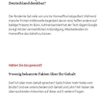
Deutschland denkbar?
Die Pandemie hat viele von uns ins Homeoffice katapultiert. Während
manche Firmen mittlerweile begeistert davon sind, hoffen andere auf
baldige Präsenz im Büro. Aufmerksamkeit hat der Tech-Gigant Google
erregt mit der vermeintlichen Ankündigung, Mitarbeitenden im
Homeoffice das Gehalt zu kürzen.
Hätten Sie das gewusst?
9 wenig bekannte Fakten über Ihr Gehalt
Darf ich über mein Gehalt sprechen? Gab’s früher mehr Netto vom
Brutto? Und wie unterscheiden sich Gehalt und Lohn? Wir haben die
überraschenden Antworten auf diese und 5 weitere Fragen.