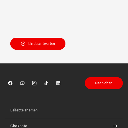
Linda antworten
Nach oben
Sparkasse auf Facebook
Sparkasse auf Youtube
Sparkasse auf Instagram
Sparkasse auf TikTok
Sparkasse auf LinkedIn
Beliebte Themen
Girokonto