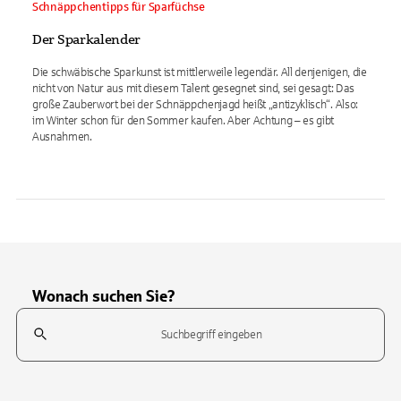
Schnäppchentipps für Sparfüchse
Der Sparkalender
Die schwäbische Sparkunst ist mittlerweile legendär. All denjenigen, die
nicht von Natur aus mit diesem Talent gesegnet sind, sei gesagt: Das
große Zauberwort bei der Schnäppchenjagd heißt „antizyklisch“. Also:
im Winter schon für den Sommer kaufen. Aber Achtung – es gibt
Ausnahmen.
Wonach suchen Sie?
Suchfeld
Tippen Sie, um nach Themen zu suchen. Verwenden Sie die Pfeil-T