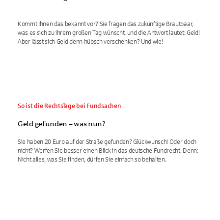
Kommt Ihnen das bekannt vor? Sie fragen das zukünftige Brautpaar,
was es sich zu ihrem großen Tag wünscht, und die Antwort lautet: Geld!
Aber lässt sich Geld denn hübsch verschenken? Und wie!
So ist die Rechtslage bei Fundsachen
Geld gefunden – was nun?
Sie haben 20 Euro auf der Straße gefunden? Glückwunsch! Oder doch
nicht? Werfen Sie besser einen Blick in das deutsche Fundrecht. Denn:
Nicht alles, was Sie finden, dürfen Sie einfach so behalten.